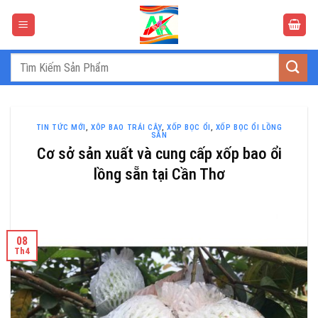
Bỏ
qua
nội
dung
Tìm
kiếm:
TIN TỨC MỚI
,
XÔP BAO TRÁI CÂY
,
XỐP BỌC ỔI
,
XỐP BỌC ỔI LỒNG
SẴN
Cơ sở sản xuất và cung cấp xốp bao ổi
lồng sẵn tại Cần Thơ
08
Th4