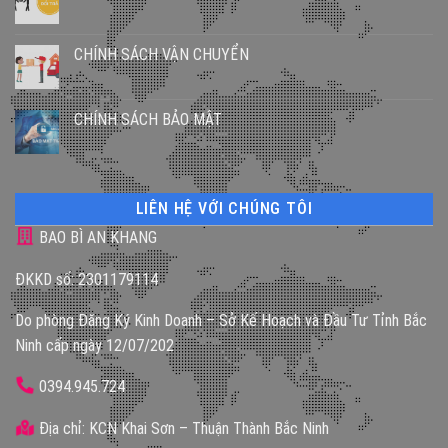
CHÍNH SÁCH VẬN CHUYỂN
CHÍNH SÁCH BẢO MẬT
LIÊN HỆ VỚI CHÚNG TÔI
BAO BÌ AN KHANG
ĐKKD số: 2301179114
Do phòng Đăng Ký Kinh Doanh – Sở Kế Hoạch và Đầu Tư Tỉnh Bắc
Ninh cấp ngày 12/07/202
0394.945.724
Địa chỉ: KCN Khai Sơn – Thuận Thành Bắc Ninh