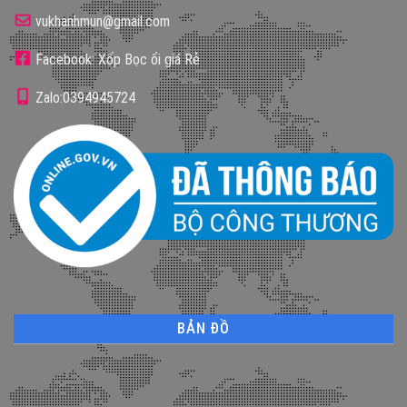
vukhanhmun@gmail.com
Facebook: Xốp Bọc ổi giá Rẻ
Zalo:0394945724
BẢN ĐỒ