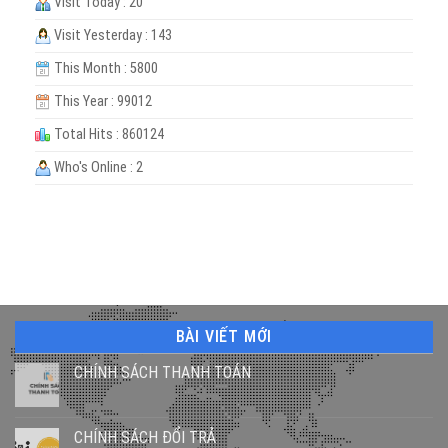
Visit Today : 20
Visit Yesterday : 143
This Month : 5800
This Year : 99012
Total Hits : 860124
Who's Online : 2
BÀI VIẾT MỚI
CHÍNH SÁCH THANH TOÁN
CHÍNH SÁCH ĐỔI TRẢ