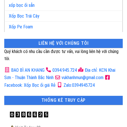
xốp bọc ổi sẵn
Xốp Bọc Trái Cây
Xốp Pe Foam
LIÊN HỆ VỚI CHÚNG TÔI
Quý khách có nhu cầu cần được tư vấn, vui lòng liên hệ với chúng
tôi.
BAO BÌ AN KHANG
0394.945.724
Địa chỉ: KCN Khai
Sơn - Thuận Thành Bắc Ninh
vukhanhmun@gmail.com
Facebook: Xốp Bọc ổi giá Rẻ
Zalo:0394945724
THỐNG KÊ TRUY CẬP