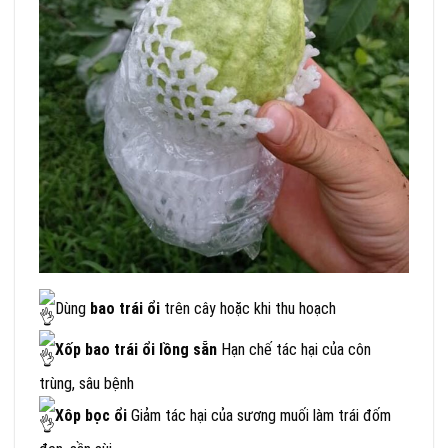
Dùng
bao trái ổi
trên cây hoặc khi thu hoạch
Xốp bao trái ổi lồng sẵn
Hạn chế tác hại của côn
trùng, sâu bệnh
Xôp bọc ổi
Giảm tác hại của sương muối làm trái đốm