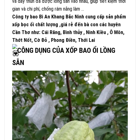
và dây thun đã được lồng sẵn vào nhau, giúp tiết kiệm thời
gian và chi phí, chống rám nắng làm …
Công ty bao Bì An Khang Bắc Ninh cung cấp sản phẩm
xốp bọc ổi chất lượng ,giá rẻ đến bà con các huyên
Cần Thơ như: Cái Răng, Bình thủy , Ninh Kiều , Ô Môn,
Thớt Nốt, Cờ Đỏ , Phong Điền, Thới Lai
CÔNG DỤNG CỦA XỐP BAO ỔI LỒNG
SẴN