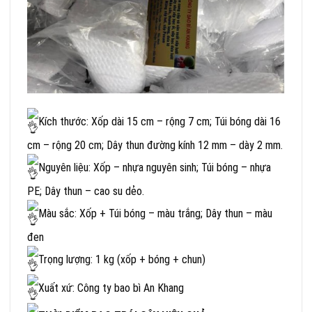
Kích thước: Xốp dài 15 cm – rộng 7 cm; Túi bóng dài 16
cm – rộng 20 cm; Dây thun đường kính 12 mm – dày 2 mm.
Nguyên liệu: Xốp – nhựa nguyên sinh; Túi bóng – nhựa
PE; Dây thun – cao su dẻo.
Màu sắc: Xốp + Túi bóng – màu trắng; Dây thun – màu
đen
Trọng lượng: 1 kg (xốp + bóng + chun)
Xuất xứ: Công ty bao bì An Khang