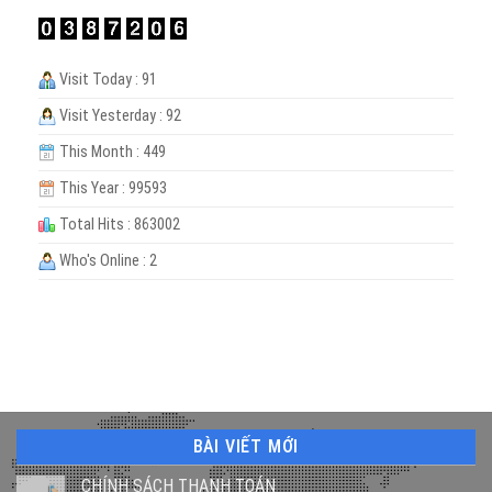
Visit Today : 91
Visit Yesterday : 92
This Month : 449
This Year : 99593
Total Hits : 863002
Who's Online : 2
BÀI VIẾT MỚI
CHÍNH SÁCH THANH TOÁN