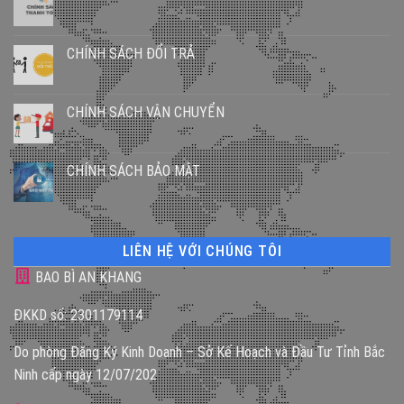
CHÍNH SÁCH ĐỔI TRẢ
CHÍNH SÁCH VẬN CHUYỂN
CHÍNH SÁCH BẢO MẬT
LIÊN HỆ VỚI CHÚNG TÔI
BAO BÌ AN KHANG
ĐKKD số: 2301179114
Do phòng Đăng Ký Kinh Doanh – Sở Kế Hoạch và Đầu Tư Tỉnh Bắc
Ninh cấp ngày 12/07/202