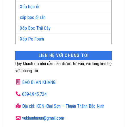
Xốp bọc ổi
xốp bọc ổi sẵn
Xốp Bọc Trái Cây
Xốp Pe Foam
LIÊN HỆ VỚI CHÚNG TÔI
Quý khách có nhu cầu cần được tư vấn, vui lòng liên hệ
với chúng tôi.
BAO BÌ AN KHANG
0394.945.724
Địa chỉ: KCN Khai Sơn – Thuận Thành Bắc Ninh
vukhanhmun@gmail.com