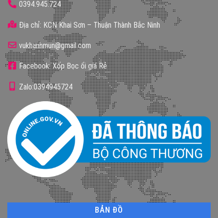
0394.945.724
Địa chỉ: KCN Khai Sơn – Thuận Thành Bắc Ninh
vukhanhmun@gmail.com
Facebook: Xốp Bọc ổi giá Rẻ
Zalo:0394945724
BẢN ĐỒ