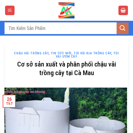
Bỏ
qua
nội
dung
Tìm
kiếm:
CHẬU VẢI TRỒNG CÂY
,
TIN TỨC MỚI
,
TÚI VẢI ĐỊA TRỒNG CÂY
,
TÚI
VẢI ƯƠM CÂY
Cơ sở sản xuất và phân phối chậu vải
trồng cây tại Cà Mau
26
Th7