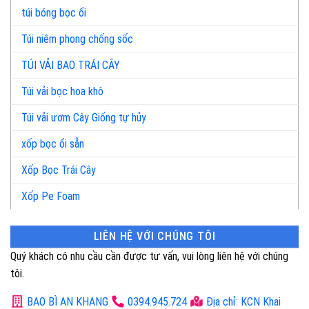
túi bóng bọc ổi
Túi niêm phong chống sốc
TÚI VẢI BAO TRÁI CÂY
Túi vải bọc hoa khô
Túi vải ươm Cây Giống tự hủy
xốp bọc ổi sẵn
Xốp Bọc Trái Cây
Xốp Pe Foam
LIÊN HỆ VỚI CHÚNG TÔI
Quý khách có nhu cầu cần được tư vấn, vui lòng liên hệ với chúng
tôi.
BAO BÌ AN KHANG
0394.945.724
Địa chỉ: KCN Khai