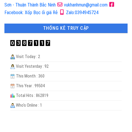
Sơn - Thuận Thành Bắc Ninh
vukhanhmun@gmail.com
Facebook: Xốp Bọc ổi giá Rẻ
Zalo:0394945724
THỐNG KÊ TRUY CẬP
Visit Today : 2
Visit Yesterday : 92
This Month : 360
This Year : 99504
Total Hits : 862819
Who's Online : 1