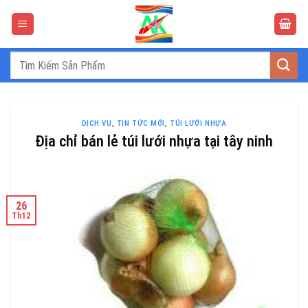
Bỏ
qua
nội
dung
Tìm
kiếm:
DỊCH VỤ
,
TIN TỨC MỚI
,
TÚI LƯỚI NHỰA
Địa chỉ bán lẻ túi lưới nhựa tại tây ninh
26
Th12