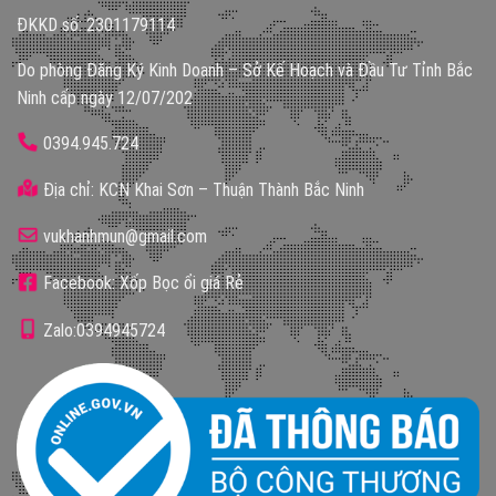
ĐKKD số: 2301179114
Do phòng Đăng Ký Kinh Doanh – Sở Kế Hoạch và Đầu Tư Tỉnh Bắc
Ninh cấp ngày 12/07/202
0394.945.724
Địa chỉ: KCN Khai Sơn – Thuận Thành Bắc Ninh
vukhanhmun@gmail.com
Facebook: Xốp Bọc ổi giá Rẻ
Zalo:0394945724