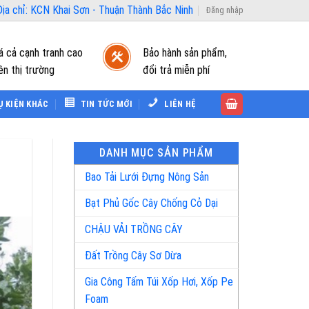
ịa chỉ: KCN Khai Sơn - Thuận Thành Bắc Ninh
Đăng nhập
á cả cạnh tranh cao
Bảo hành sản phẩm,
ên thị trường
đổi trả miễn phí
Ụ KIỆN KHÁC
TIN TỨC MỚI
LIÊN HỆ
DANH MỤC SẢN PHẨM
Bao Tải Lưới Đựng Nông Sản
Bạt Phủ Gốc Cây Chống Cỏ Dại
CHẬU VẢI TRỒNG CÂY
Đất Trồng Cây Sơ Dừa
Gia Công Tấm Túi Xốp Hơi, Xốp Pe
Foam