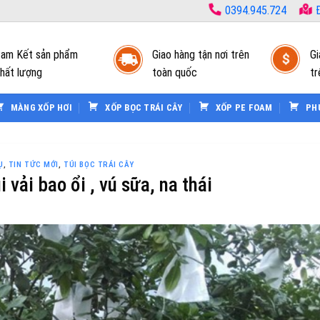
0394.945.724
Đ
am Kết sản phẩm
Giao hàng tận nơi trên
Gi
hất lượng
toàn quốc
tr
MÀNG XỐP HƠI
XỐP BỌC TRÁI CÂY
XỐP PE FOAM
PH
Ụ
,
TIN TỨC MỚI
,
TÚI BỌC TRÁI CÂY
i vải bao ổi , vú sữa, na thái