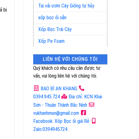
Túi vải ươm Cây Giống tự hủy
ả bị
xốp bọc ổi sẵn
Xốp Bọc Trái Cây
Xốp Pe Foam
LIÊN HỆ VỚI CHÚNG TÔI
Quý khách có nhu cầu cần được tư
vấn, vui lòng liên hệ với chúng tôi.
BAO BÌ AN KHANG
0394.945.724
Địa chỉ: KCN Khai
Sơn - Thuận Thành Bắc Ninh
vukhanhmun@gmail.com
Facebook: Xốp Bọc ổi giá Rẻ
Zalo:0394945724