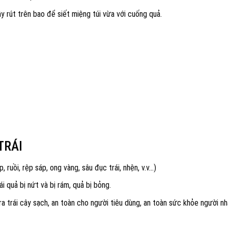
ây rút trên bao để siết miệng túi vừa với cuống quả.
TRÁI
ệp, ruồi, rệp sáp, ong vàng, sâu đục trái, nhện, v.v…)
i quả bị nứt và bị rám, quả bị bỏng.
 trái cây sạch, an toàn cho người tiêu dùng, an toàn sức khỏe người nh