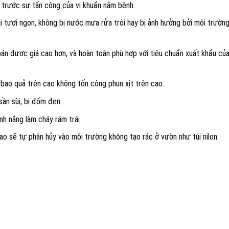
 trước sự tấn công của vi khuẩn nắm bệnh.
rái tươi ngon, không bị nước mưa rửa trôi hay bị ảnh hưởng bởi môi trườn
 bán được giá cao hơn, và hoàn toàn phù hợp với tiêu chuẩn xuất khẩu củ
 bao quả trên cao không tốn công phun xịt trên cao.
ần sùi, bị đốm đen.
nh nắng làm cháy rám trái
ao sẽ tự phân hủy vào môi trường không tạo rác ở vườn như túi nilon.