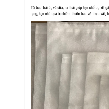
Túi bao trái ổi, vú sữa, na thái giúp hạn chế bọ xít
rụng, hạn chế quả bị nhiễm thuốc bảo vệ thực vật, h