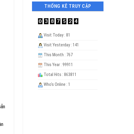
THỐNG KÊ TRUY CẬP
Visit Today : 81
Visit Yesterday : 141
This Month : 767
This Year : 99911
Total Hits : 863811
Who's Online : 1
sẵn
àn