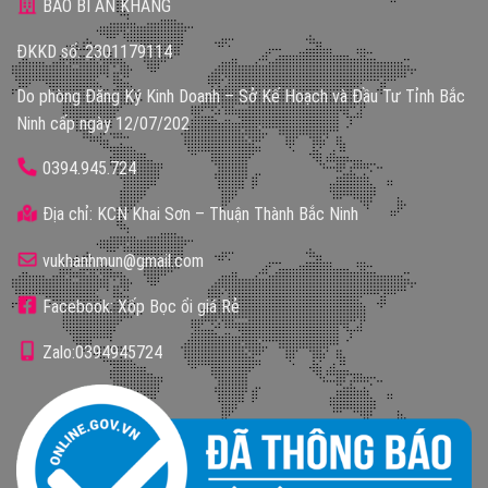
BAO BÌ AN KHANG
ĐKKD số: 2301179114
Do phòng Đăng Ký Kinh Doanh – Sở Kế Hoạch và Đầu Tư Tỉnh Bắc
Ninh cấp ngày 12/07/202
0394.945.724
Địa chỉ: KCN Khai Sơn – Thuận Thành Bắc Ninh
vukhanhmun@gmail.com
Facebook: Xốp Bọc ổi giá Rẻ
Zalo:0394945724