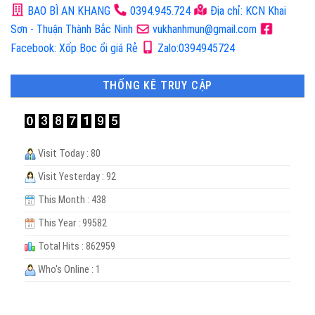
BAO BÌ AN KHANG
0394.945.724
Địa chỉ: KCN Khai
Sơn - Thuận Thành Bắc Ninh
vukhanhmun@gmail.com
Facebook: Xốp Bọc ổi giá Rẻ
Zalo:0394945724
THỐNG KÊ TRUY CẬP
Visit Today : 80
Visit Yesterday : 92
This Month : 438
This Year : 99582
Total Hits : 862959
Who's Online : 1