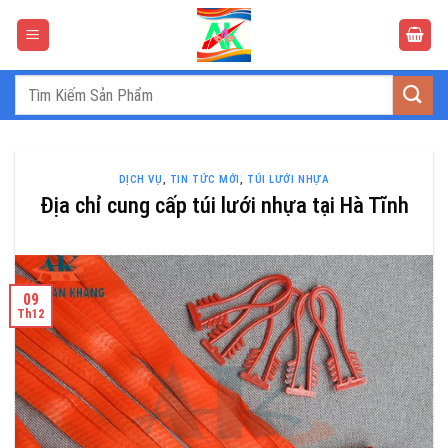
Bỏ
qua
nội
dung
Tìm
kiếm:
DỊCH VỤ
,
TIN TỨC MỚI
,
TÚI LƯỚI NHỰA
Địa chỉ cung cấp túi lưới nhựa tại Hà Tĩnh
09
Th12