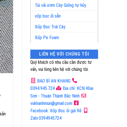
Túi vải ươm Cây Giống tự hủy
xốp bọc ổi sẵn
Xốp Bọc Trái Cây
Xốp Pe Foam
LIÊN HỆ VỚI CHÚNG TÔI
Quý khách có nhu cầu cần được tư
vấn, vui lòng liên hệ với chúng tôi.
BAO BÌ AN KHANG
0394.945.724
Địa chỉ: KCN Khai
ỏ
Sơn - Thuận Thành Bắc Ninh
vukhanhmun@gmail.com
Facebook: Xốp Bọc ổi giá Rẻ
 sản
Zalo:0394945724