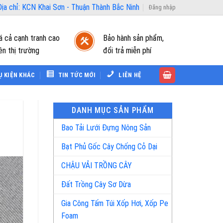
ịa chỉ: KCN Khai Sơn - Thuận Thành Bắc Ninh
Đăng nhập
á cả cạnh tranh cao
Bảo hành sản phẩm,
ên thị trường
đổi trả miễn phí
Ụ KIỆN KHÁC
TIN TỨC MỚI
LIÊN HỆ
DANH MỤC SẢN PHẨM
Bao Tải Lưới Đựng Nông Sản
Bạt Phủ Gốc Cây Chống Cỏ Dại
CHẬU VẢI TRỒNG CÂY
Đất Trồng Cây Sơ Dừa
Gia Công Tấm Túi Xốp Hơi, Xốp Pe
Foam