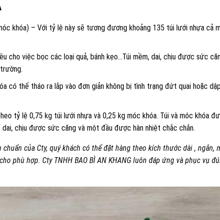
A
 móc khóa) – Với tỷ lệ này sẽ tương đương khoảng 135 túi lưới nhựa cả 
iều cho việc bọc các loại quả, bánh kẹo…Túi mềm, dai, chịu được sức că
 trường.
a có thể tháo ra lắp vào đơn giản không bị tình trạng đứt quai hoặc dậ
heo tỷ lệ 0,75 kg túi lưới nhựa và 0,25 kg móc khóa. Túi và móc khóa đ
ất dai, chịu được sức căng và một đầu được hàn nhiệt chắc chắn.
 chuẩn của Cty, quý khách có thể đặt hàng theo kích thước dài , ngắn,
m cho phù hợp. Cty TNHH BAO BÌ AN KHANG luôn đáp ứng và phục vụ đ