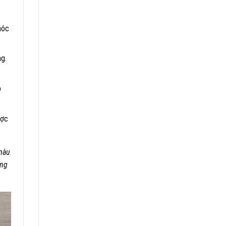
móc
ng.
p
ược
 màu
úng