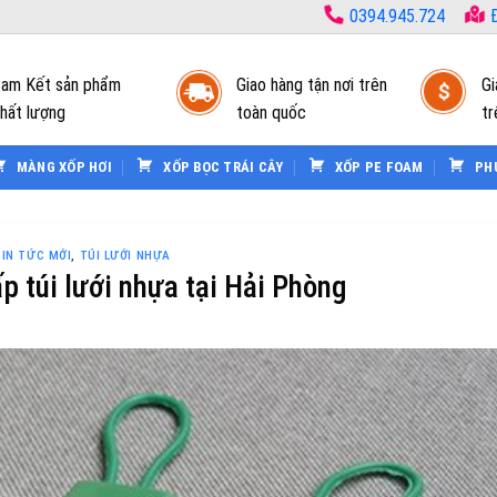
0394.945.724
Đ
am Kết sản phẩm
Giao hàng tận nơi trên
Gi
hất lượng
toàn quốc
tr
MÀNG XỐP HƠI
XỐP BỌC TRÁI CÂY
XỐP PE FOAM
PH
TIN TỨC MỚI
,
TÚI LƯỚI NHỰA
p túi lưới nhựa tại Hải Phòng