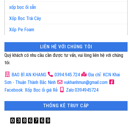
xốp bọc ổi sẵn
Xốp Bọc Trái Cây
Xốp Pe Foam
LIÊN HỆ VỚI CHÚNG TÔI
Quý khách có nhu cầu cần được tư vấn, vui lòng liên hệ với chúng
tôi.
BAO BÌ AN KHANG
0394.945.724
Địa chỉ: KCN Khai
Sơn - Thuận Thành Bắc Ninh
vukhanhmun@gmail.com
Facebook: Xốp Bọc ổi giá Rẻ
Zalo:0394945724
THỐNG KÊ TRUY CẬP