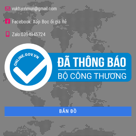
vukhanhmun@gmail.com
Facebook: Xốp Bọc ổi giá Rẻ
Zalo:0394945724
BẢN ĐỒ