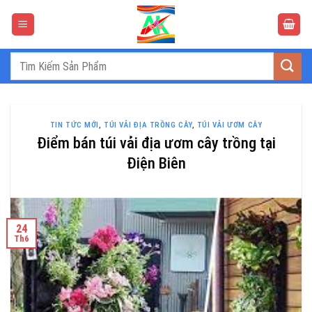
Bỏ
qua
nội
dung
Tìm
kiếm:
TIN TỨC MỚI
,
TÚI VẢI ĐỊA TRỒNG CÂY
,
TÚI VẢI ƯƠM CÂY
Điểm bán túi vải địa ươm cây trồng tại
Điện Biên
24
Th6