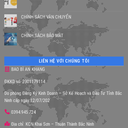
CHÍNH SÁCH VẬN CHUYỂN
CHÍNH SÁCH BẢO MẬT
LIÊN HỆ VỚI CHÚNG TÔI
BAO BÌ AN KHANG
ĐKKD số: 2301179114
Do phòng Đăng Ký Kinh Doanh – Sở Kế Hoạch và Đầu Tư Tỉnh Bắc
Ninh cấp ngày 12/07/202
0394.945.724
Địa chỉ: KCN Khai Sơn – Thuận Thành Bắc Ninh