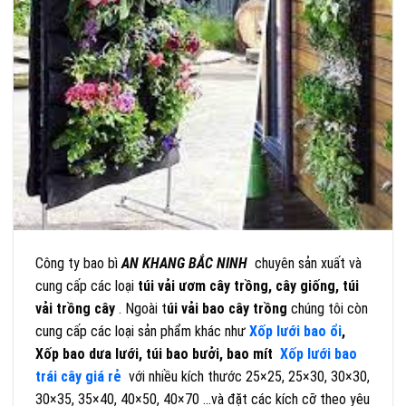
Công ty bao bì
AN KHANG BẮC NINH
chuyên sản xuất và
cung cấp các loại
túi vải ươm cây trồng, cây giống, túi
vải trồng cây
. Ngoài t
úi vải bao cây trồng
chúng tôi còn
cung cấp các loại sản phẩm khác như
Xốp lưới bao ổi
,
Xốp bao dưa lưới, túi bao bưởi, bao mít
Xốp lưới bao
trái cây giá rẻ
với nhiều kích thước 25×25, 25×30, 30×30,
30×35, 35×40, 40×50, 40×70 …và đặt các kích cỡ theo yêu