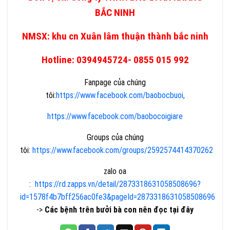
BẮC NINH
NMSX: khu cn Xuân lâm thuận thành bắc ninh
Hotline: 0394945724- 0855 015 992
Fanpage của chúng
tôi:
https://www.facebook.com/baobocbuoi,
https://www.facebook.com/baobocoigiare
Groups của chúng
tôi:
https://www.facebook.com/groups/2592574414370262
zalo oa
:
https://rd.zapps.vn/detail/2873318631058508696?
id=1578f4b7bff256ac0fe3&pageId=2873318631058508696
->
Các bệnh trên bưởi bà con nên đọc tại đây