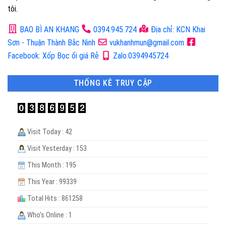
tôi.
BAO BÌ AN KHANG
0394.945.724
Địa chỉ: KCN Khai
Sơn - Thuận Thành Bắc Ninh
vukhanhmun@gmail.com
Facebook: Xốp Bọc ổi giá Rẻ
Zalo:0394945724
THỐNG KÊ TRUY CẬP
Visit Today : 42
Visit Yesterday : 153
This Month : 195
This Year : 99339
Total Hits : 861258
Who's Online : 1