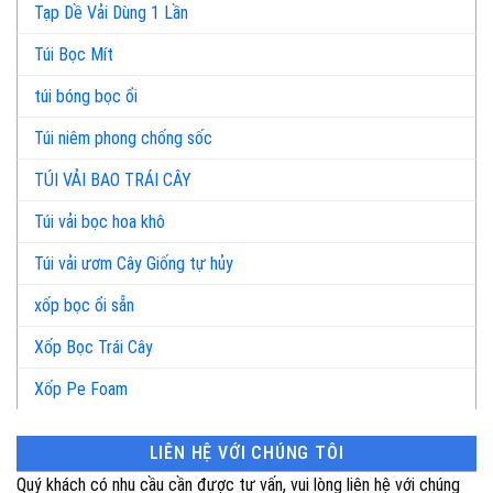
Tạp Dề Vải Dùng 1 Lần
Túi Bọc Mít
túi bóng bọc ổi
Túi niêm phong chống sốc
TÚI VẢI BAO TRÁI CÂY
Túi vải bọc hoa khô
Túi vải ươm Cây Giống tự hủy
xốp bọc ổi sẵn
Xốp Bọc Trái Cây
Xốp Pe Foam
LIÊN HỆ VỚI CHÚNG TÔI
Quý khách có nhu cầu cần được tư vấn, vui lòng liên hệ với chúng