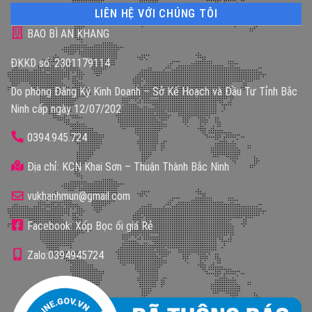
LIÊN HỆ VỚI CHÚNG TÔI
BAO BÌ AN KHANG
ĐKKD số: 2301179114
Do phòng Đăng Ký Kinh Doanh – Sở Kế Hoạch và Đầu Tư Tỉnh Bắc
Ninh cấp ngày 12/07/202
0394.945.724
Địa chỉ: KCN Khai Sơn – Thuận Thành Bắc Ninh
vukhanhmun@gmail.com
Facebook: Xốp Bọc ổi giá Rẻ
Zalo:0394945724