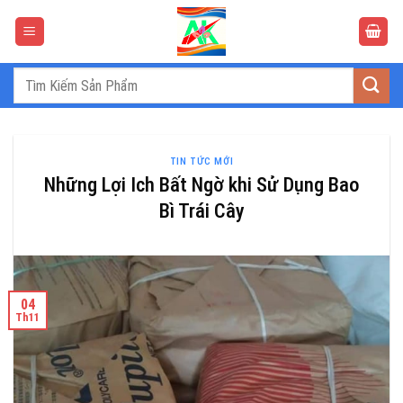
Bỏ
qua
nội
dung
Tìm
kiếm:
TIN TỨC MỚI
Những Lợi Ich Bất Ngờ khi Sử Dụng Bao
Bì Trái Cây
04
Th11