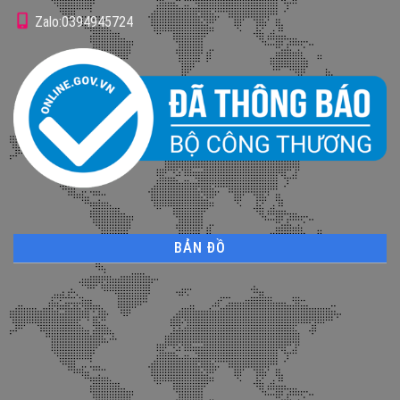
Zalo:0394945724
BẢN ĐỒ