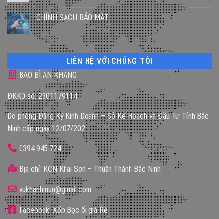
CHÍNH SÁCH BẢO MẬT
LIÊN HỆ VỚI CHÚNG TÔI
BAO BÌ AN KHANG
ĐKKD số: 2301179114
Do phòng Đăng Ký Kinh Doanh – Sở Kế Hoạch và Đầu Tư Tỉnh Bắc
Ninh cấp ngày 12/07/202
0394.945.724
Địa chỉ: KCN Khai Sơn – Thuận Thành Bắc Ninh
vukhanhmun@gmail.com
Facebook: Xốp Bọc ổi giá Rẻ