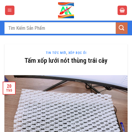
Bỏ
qua
nội
dung
Tìm
kiếm:
TIN TỨC MỚI
,
XỐP BỌC ỔI
Tấm xốp lưới nót thùng trái cây
20
Th5