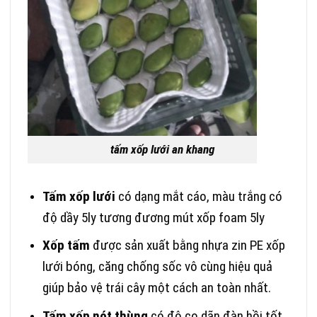
tấm xốp lưới an khang
Tấm xốp lưới
có dạng mắt cáo, màu trắng có
độ dầy 5ly tương đương mút xốp foam 5ly
Xốp tấm
được sản xuất bằng nhựa zin PE xốp
lưới bóng, căng chống sốc vô cùng hiệu quả
giúp bảo vệ trái cây một cách an toàn nhất.
Tấm xốp nót thùng
có độ co dãn đàn hồi tốt