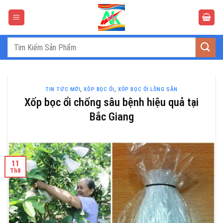
Bỏ
qua
nội
dung
Tìm
kiếm:
TIN TỨC MỚI
,
XỐP BỌC ỔI
,
XỐP BỌC ỔI LỒNG SẴN
Xốp bọc ổi chống sâu bệnh hiệu quả tại
Bắc Giang
11
Th8