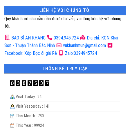
LIÊN HỆ VỚI CHÚNG TÔI
Quý khách có nhu cầu cần được tư vấn, vui lòng liên hệ với chúng
tôi.
BAO BÌ AN KHANG
0394.945.724
Địa chỉ: KCN Khai
Sơn - Thuận Thành Bắc Ninh
vukhanhmun@gmail.com
Facebook: Xốp Bọc ổi giá Rẻ
Zalo:0394945724
THỐNG KÊ TRUY CẬP
Visit Today : 94
Visit Yesterday : 141
This Month : 780
This Year : 99924