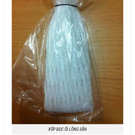
XỐP BỌC ỔI LỒNG SẴN