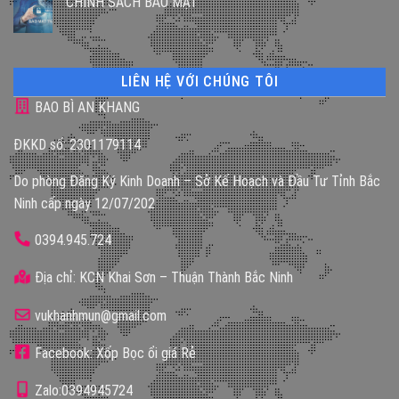
CHÍNH SÁCH BẢO MẬT
LIÊN HỆ VỚI CHÚNG TÔI
BAO BÌ AN KHANG
ĐKKD số: 2301179114
Do phòng Đăng Ký Kinh Doanh – Sở Kế Hoạch và Đầu Tư Tỉnh Bắc
Ninh cấp ngày 12/07/202
0394.945.724
Địa chỉ: KCN Khai Sơn – Thuận Thành Bắc Ninh
vukhanhmun@gmail.com
Facebook: Xốp Bọc ổi giá Rẻ
Zalo:0394945724