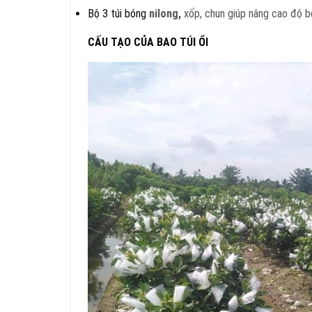
Bộ 3 túi bóng
nilong,
xốp, chun giúp nâng cao độ 
CẤU TẠO CỦA BAO TÚI ỔI