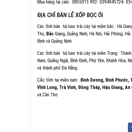
Mua hàng tại zalo : 0855015 992- 0394945724- 03
ĐỊA CHỈ BÁN LẺ XỐP BỌC ỔI
Các tỉnh bán túi bao trái cây tại miền bắc : Hà Gia
Thọ,
Bắc
Giang, Quảng Ninh, Hà Nội, Hải Phòng, Hả
Bình và Quảng Ninh.
Các tỉnh bán túi bao trái cây tại miền Trung : Tha
Nam, Quảng Ngãi, Bình Định, Phú Yên, Khánh Hòa, Ni
và thành phố Đà Nẵng.
CÁc tỉnh tại miền nam :
Bình Dương, Bình Phước, T
Vĩnh Long, Trà Vinh, Đồng Tháp, Hậu Giang, An 
và Cần Thơ