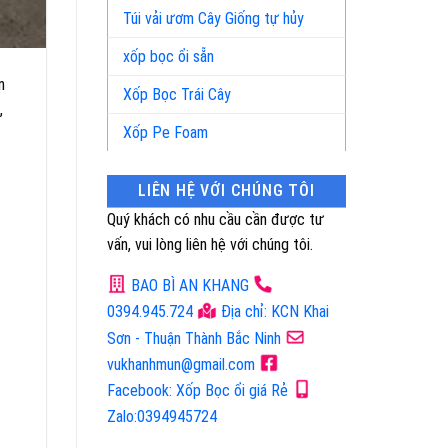
Túi vải ươm Cây Giống tự hủy
xốp bọc ổi sẵn
n
Xốp Bọc Trái Cây
,
Xốp Pe Foam
LIÊN HỆ VỚI CHÚNG TÔI
Quý khách có nhu cầu cần được tư
vấn, vui lòng liên hệ với chúng tôi.
BAO BÌ AN KHANG
0394.945.724
Địa chỉ: KCN Khai
Sơn - Thuận Thành Bắc Ninh
vukhanhmun@gmail.com
Facebook: Xốp Bọc ổi giá Rẻ
Zalo:0394945724