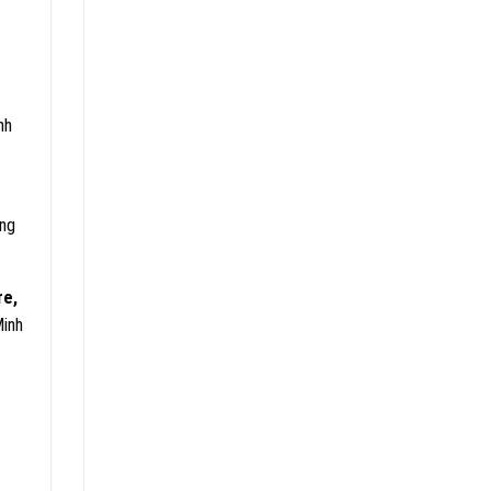
nh
ng
re,
Minh