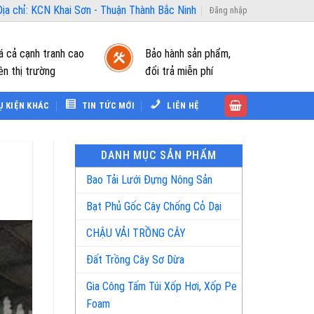
ịa chỉ: KCN Khai Sơn - Thuận Thành Bắc Ninh
Đăng nhập
á cả cạnh tranh cao
Bảo hành sản phẩm,
ên thị trường
đổi trả miễn phí
Ụ KIỆN KHÁC
TIN TỨC MỚI
LIÊN HỆ
DANH MỤC SẢN PHẨM
Bao Tải Lưới Đựng Nông Sản
Bạt Phủ Gốc Cây Chống Cỏ Dại
CHẬU VẢI TRỒNG CÂY
Đất Trồng Cây Sơ Dừa
Gia Công Tấm Túi Xốp Hơi, Xốp Pe
Foam