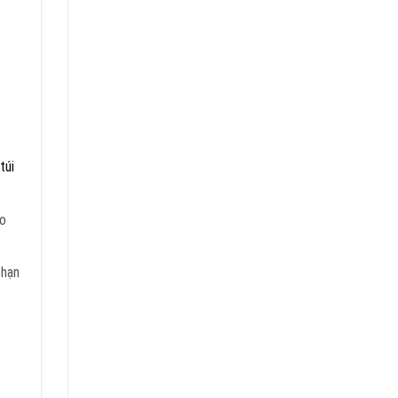
túi
ảo
 hạn