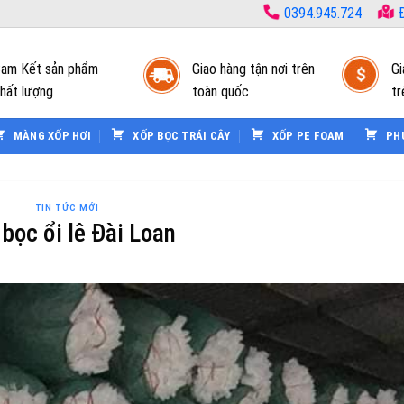
0394.945.724
Đ
am Kết sản phẩm
Giao hàng tận nơi trên
Gi
hất lượng
toàn quốc
tr
MÀNG XỐP HƠI
XỐP BỌC TRÁI CÂY
XỐP PE FOAM
PH
TIN TỨC MỚI
bọc ổi lê Đài Loan