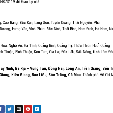
44873119 để Giao tại nhà
ng, Cao Bằng,
Bắc
Kạn, Lạng Sơn, Tuyên Quang, Thái Nguyên, Phú
i Dương, Hưng Yên, Vĩnh Phúc,
Bắc
Ninh, Thái Bình, Nam Định, Hà Nam, Ni
nh Hóa, Nghệ An, Hà
Tĩnh
, Quảng Bình, Quảng Trị, Thừa Thiên Huế, Quảng
nh Thuận, Bình Thuận, Kon Tum, Gia Lai, Đắk Lắk, Đắk Nông,
tỉnh
Lâm Đồ
ây Ninh, Bà Rịa – Vũng Tàu, Đồng Nai, Long An, Tiền Giang, Bến T
Giang, Kiên Giang, Bạc Liêu, Sóc Trăng, Cà Mau
. Thành phố Hồ Chí 