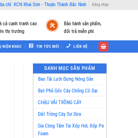
ịa chỉ: KCN Khai Sơn - Thuận Thành Bắc Ninh
Đăng nhập
á cả cạnh tranh cao
Bảo hành sản phẩm,
ên thị trường
đổi trả miễn phí
Ụ KIỆN KHÁC
TIN TỨC MỚI
LIÊN HỆ
DANH MỤC SẢN PHẨM
Bao Tải Lưới Đựng Nông Sản
Bạt Phủ Gốc Cây Chống Cỏ Dại
CHẬU VẢI TRỒNG CÂY
Đất Trồng Cây Sơ Dừa
Gia Công Tấm Túi Xốp Hơi, Xốp Pe
Foam