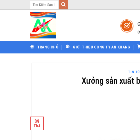
Tìm
Bỏ
kiếm:
qua
nội
C
dung
c
TRANG CHỦ
GIỚI THIỆU CÔNG TY AN KHANG
TIN T
Xưởng sản xuất b
09
Th4