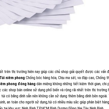
t trên thị trường hiên nay giúp các chủ shop giải quyết được các vấn 
Túi niêm phong
Chống bóc hàng hóa, Chịu ma sát, va đập cao, Chống 
niêm phong đóng hàng
dán miệng không những tiết kiệm thời gian, chi p
ác shop bán online sử dụng phổ biến và rộng rãi nhất trên thị trường 
g túi có băng dính sẵn nên không cần sử dụng thêm băng dính bên ngoài. 
nh, an toàn cho người sử dụng,túi có nhiều màu sắc giúp phân biệt hàn
p tại khu vực Ninh Bình,TPHCM,Bình Dương,Đồng Nai,Tây Ninh,Bình