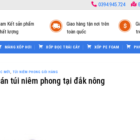
0394.945.724
Đ
am Kết sản phẩm
Giao hàng tận nơi trên
Gi
hất lượng
toàn quốc
tr
MÀNG XỐP HƠI
XỐP BỌC TRÁI CÂY
XỐP PE FOAM
PH
ỨC MỚI
,
TÚI NIÊM PHONG GÓI HÀNG
án túi niêm phong tại đắk nông