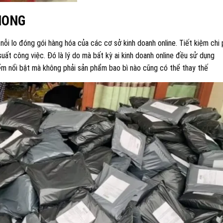
HONG
 nỗi lo đóng gói hàng hóa của các cơ sở kinh doanh online. Tiết kiệm chi 
suất công việc. Đó là lý do mà bất kỳ ai kinh doanh online đều sử dụng
m nổi bật mà không phải sản phẩm bao bì nào cũng có thể thay thế