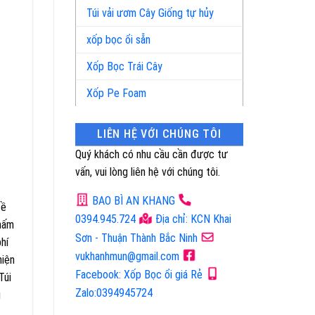
Túi vải ươm Cây Giống tự hủy
xốp bọc ổi sẵn
Xốp Bọc Trái Cây
Xốp Pe Foam
LIÊN HỆ VỚI CHÚNG TÔI
Quý khách có nhu cầu cần được tư
vấn, vui lòng liên hệ với chúng tôi.
BAO BÌ AN KHANG
đề
0394.945.724
Địa chỉ: KCN Khai
thấm
Sơn - Thuận Thành Bắc Ninh
hí
vukhanhmun@gmail.com
hiện
Facebook: Xốp Bọc ổi giá Rẻ
Túi
Zalo:0394945724
g