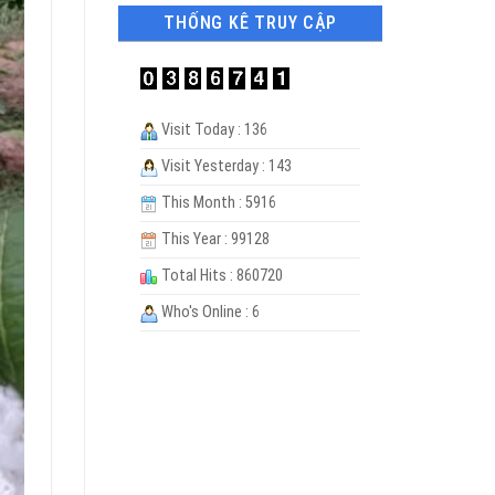
THỐNG KÊ TRUY CẬP
Visit Today : 136
Visit Yesterday : 143
This Month : 5916
This Year : 99128
Total Hits : 860720
Who's Online : 6