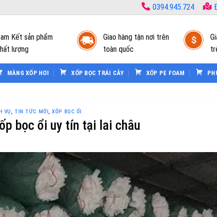
0394.945.724
Đ
am Kết sản phẩm
Giao hàng tận nơi trên
Gi
hất lượng
toàn quốc
tr
MÀNG XỐP HƠI
XỐP BỌC TRÁI CÂY
XỐP PE FOAM
PH
H VỤ
,
TIN TỨC MỚI
,
XỐP BỌC ỔI
ốp bọc ổi uy tín tại lai châu