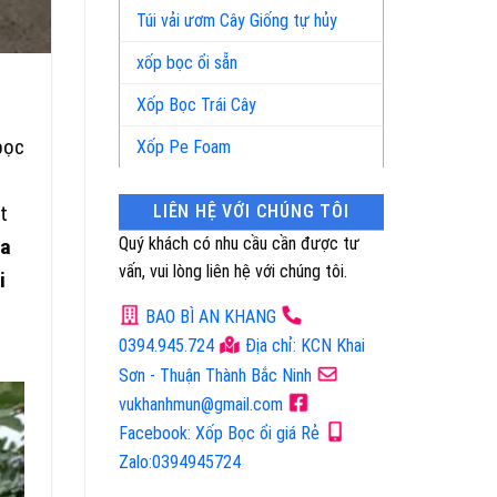
Túi vải ươm Cây Giống tự hủy
xốp bọc ổi sẵn
Xốp Bọc Trái Cây
bọc
Xốp Pe Foam
LIÊN HỆ VỚI CHÚNG TÔI
t
Quý khách có nhu cầu cần được tư
ưa
vấn, vui lòng liên hệ với chúng tôi.
i
BAO BÌ AN KHANG
0394.945.724
Địa chỉ: KCN Khai
Sơn - Thuận Thành Bắc Ninh
vukhanhmun@gmail.com
Facebook: Xốp Bọc ổi giá Rẻ
Zalo:0394945724