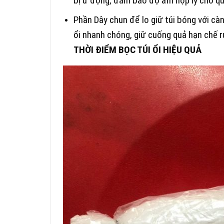
bị ứ đọng, đảm bảo độ ẩm hợp lý cho quả
Phần Dây chun để lo giữ túi bóng với cà
ổi nhanh chóng, giữ cuống quả hạn chế r
THỜI ĐIỂM BỌC TÚI ỔI HIỆU QUẢ