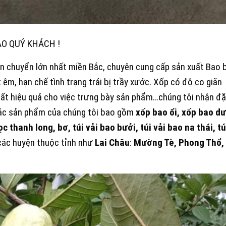
ÀO QUÝ KHÁCH !
n chuyển lớn nhất miền Bắc, chuyên cung cấp sản xuất Bao 
t êm, hạn chế tình trạng trái bị trầy xước. Xốp có độ co giãn
 rất hiệu quả cho việc trưng bày sản phẩm…chúng tôi nhận đặ
Các sản phẩm của chúng tôi bao gồm
xốp bao ổi, xốp bao d
c thanh long, bơ, túi vải bao bưởi, túi vải bao na thái, tú
các huyện thuộc tỉnh như
Lai Châu
:
Mường Tè, Phong Thổ,