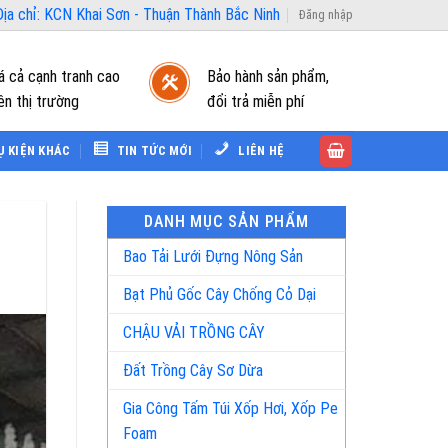
ịa chỉ: KCN Khai Sơn - Thuận Thành Bắc Ninh
Đăng nhập
á cả cạnh tranh cao
Bảo hành sản phẩm,
ên thị trường
đổi trả miễn phí
Ụ KIỆN KHÁC
TIN TỨC MỚI
LIÊN HỆ
DANH MỤC SẢN PHẨM
Bao Tải Lưới Đựng Nông Sản
Bạt Phủ Gốc Cây Chống Cỏ Dại
CHẬU VẢI TRỒNG CÂY
Đất Trồng Cây Sơ Dừa
Gia Công Tấm Túi Xốp Hơi, Xốp Pe
Foam