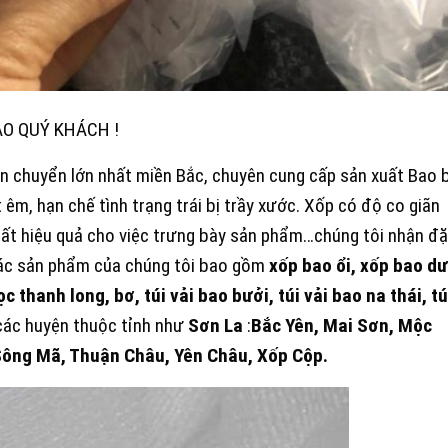
ÀO QUÝ KHÁCH !
n chuyển lớn nhất miền Bắc, chuyên cung cấp sản xuất Bao 
t êm, hạn chế tình trạng trái bị trầy xước. Xốp có độ co giãn
 rất hiệu quả cho việc trưng bày sản phẩm…chúng tôi nhận đặ
Các sản phẩm của chúng tôi bao gồm
xốp bao ổi, xốp bao d
c thanh long, bơ, túi vải bao bưởi, túi vải bao na thái, tú
các huyện thuộc tỉnh như
Sơn La
:
Bắc Yên, Mai Sơn, Mộc
Sông Mã, Thuận Châu, Yên Châu, Xốp Cộp.