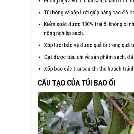
Phòng ngừa vỏ bị chai sần, chấm đốm đ
Túi bóng và xốp lưới giúp nâng cao độ b
Kiểm soát được 100% trái ổi không bị 
nông nghiệp sạch.
Xốp lưới bảo vệ được quả ổi trong quá t
Đạt được tiêu chí về sản phẩm sạch, đẩy 
Xốp bao các trái sau khi thu hoạch trán
CẤU TẠO CỦA TÚI BAO ỔI