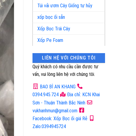
Túi vải ươm Cây Giống tự hủy
xốp bọc ổi sẵn
Xốp Bọc Trái Cây
Xốp Pe Foam
LIÊN HỆ VỚI CHÚNG TÔI
Quý khách có nhu cầu cần được tư
vấn, vui lòng liên hệ với chúng tôi.
BAO BÌ AN KHANG
0394.945.724
Địa chỉ: KCN Khai
Sơn - Thuận Thành Bắc Ninh
vukhanhmun@gmail.com
Facebook: Xốp Bọc ổi giá Rẻ
Zalo:0394945724