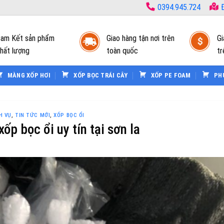
0394.945.724
Đ
am Kết sản phẩm
Giao hàng tận nơi trên
Gi
hất lượng
toàn quốc
tr
MÀNG XỐP HƠI
XỐP BỌC TRÁI CÂY
XỐP PE FOAM
PH
H VỤ
,
TIN TỨC MỚI
,
XỐP BỌC ỔI
xốp bọc ổi uy tín tại sơn la