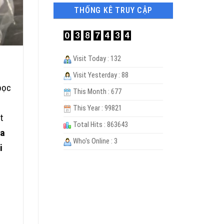
THỐNG KÊ TRUY CẬP
Visit Today : 132
Visit Yesterday : 88
bọc
This Month : 677
This Year : 99821
t
Total Hits : 863643
ưa
Who's Online : 3
i