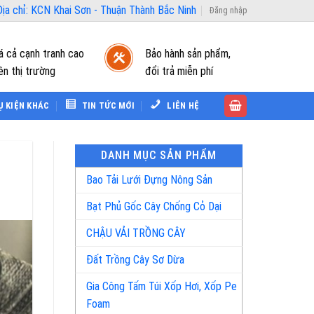
ịa chỉ: KCN Khai Sơn - Thuận Thành Bắc Ninh
Đăng nhập
á cả cạnh tranh cao
Bảo hành sản phẩm,
ên thị trường
đổi trả miễn phí
Ụ KIỆN KHÁC
TIN TỨC MỚI
LIÊN HỆ
DANH MỤC SẢN PHẨM
Bao Tải Lưới Đựng Nông Sản
Bạt Phủ Gốc Cây Chống Cỏ Dại
CHẬU VẢI TRỒNG CÂY
Đất Trồng Cây Sơ Dừa
Gia Công Tấm Túi Xốp Hơi, Xốp Pe
Foam