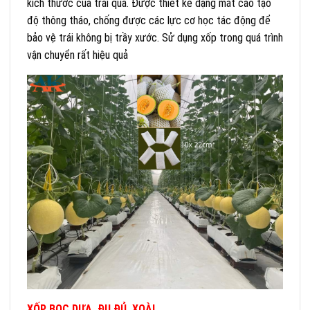
kích thước của trái quả. Được thiết kế dạng mắt cáo tạo
độ thông tháo, chống được các lực cơ học tác động để
bảo vệ trái không bị trầy xước. Sử dụng xốp trong quá trình
vận chuyển rất hiệu quả
XỐP BỌC DƯA, ĐU ĐỦ, XOÀI…