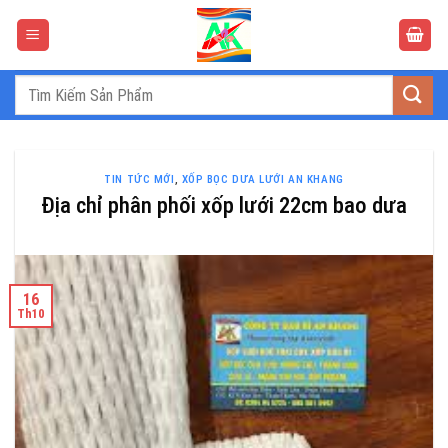
Bỏ
qua
nội
dung
Tìm
kiếm:
TIN TỨC MỚI
,
XỐP BỌC DƯA LƯỚI AN KHANG
Địa chỉ phân phối xốp lưới 22cm bao dưa
16
Th10