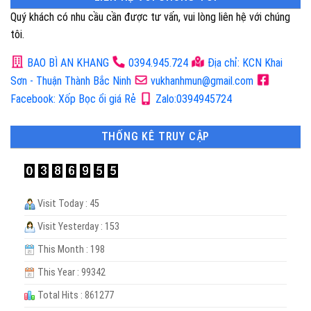
Quý khách có nhu cầu cần được tư vấn, vui lòng liên hệ với chúng
tôi.
BAO BÌ AN KHANG
0394.945.724
Địa chỉ: KCN Khai
Sơn - Thuận Thành Bắc Ninh
vukhanhmun@gmail.com
Facebook: Xốp Bọc ổi giá Rẻ
Zalo:0394945724
THỐNG KÊ TRUY CẬP
Visit Today : 45
Visit Yesterday : 153
This Month : 198
This Year : 99342
Total Hits : 861277