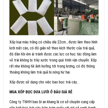
Xốp loại màu trắng có chiều dài 22cm , được làm theo hình
lưới mắt cáo, có độ giãn nở theo kích thước của trái quả,
độ đàn hồi êm ái tránh được các lực cơ học tác động làm
vỏ trái không bị trầy xước trong quá trình vận chuyển. Xốp
rất nhẹ không hề ảnh hưởng tới trọng lượng, có độ thông
thoáng không làm trái quả bị nóng hư hại.
Xốp được sử dụng cho việc bao bọc trái cây…
MUA XỐP BỌC DƯA LƯỚI Ở ĐÂU GIÁ RẺ
Công ty TNHH bao bì an khang là cơ sở chuyên cung cấp
xốp lưới bọc trái cây trên toàn quốc với giá cả cạnh tranh,