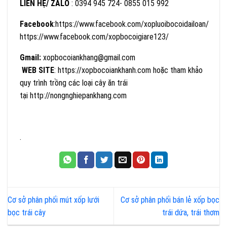
LIÊN HỆ/ ZALO
: 0394 945 724- 0855 015 992
Facebook
:https://www.facebook.com/xopluoibocoidailoan/
https://www.facebook.com/xopbocoigiare123/
Gmail:
xopbocoiankhang@gmail.com
WEB SITE
: https://xopbocoiankhanh.com hoặc tham khảo
quy trình trồng các loại cây ăn trái
tại http://nongnghiepankhang.com
.
Cơ sở phân phối mút xốp lưới
Cơ sở phân phối bán lẻ xốp bọc
bọc trái cây
trái dứa, trái thơm