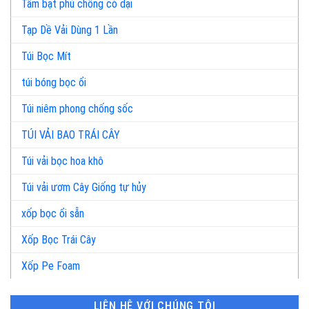
Tấm bạt phủ chống cỏ dại
Tạp Dề Vải Dùng 1 Lần
Túi Bọc Mít
túi bóng bọc ổi
Túi niêm phong chống sốc
TÚI VẢI BAO TRÁI CÂY
Túi vải bọc hoa khô
Túi vải ươm Cây Giống tự hủy
xốp bọc ổi sẵn
Xốp Bọc Trái Cây
Xốp Pe Foam
LIÊN HỆ VỚI CHÚNG TÔI