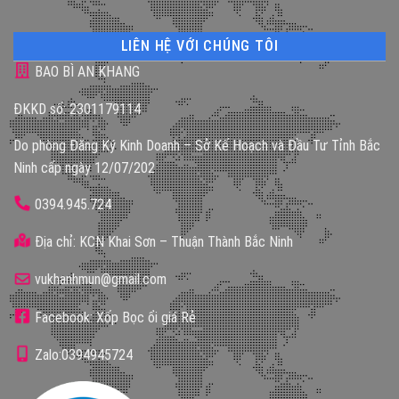
LIÊN HỆ VỚI CHÚNG TÔI
BAO BÌ AN KHANG
ĐKKD số: 2301179114
Do phòng Đăng Ký Kinh Doanh – Sở Kế Hoạch và Đầu Tư Tỉnh Bắc
Ninh cấp ngày 12/07/202
0394.945.724
Địa chỉ: KCN Khai Sơn – Thuận Thành Bắc Ninh
vukhanhmun@gmail.com
Facebook: Xốp Bọc ổi giá Rẻ
Zalo:0394945724