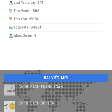
Visit Yesterday : 143
This Month : 5868
This Year : 99080
Total Hits : 860284
Who's Online : 4
BÀI VIẾT MỚI
CHÍNH SÁCH THANH TOÁN
CHÍNH SÁCH ĐỔI TRẢ