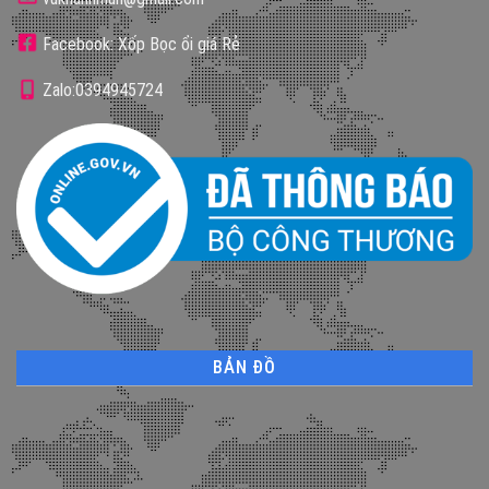
Facebook: Xốp Bọc ổi giá Rẻ
Zalo:0394945724
BẢN ĐỒ