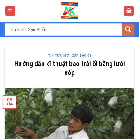
Bỏ
qua
nội
dung
Tìm
kiếm:
TIN TỨC MỚI
,
XỐP BỌC ỔI
Hướng dẫn kĩ thuật bao trái ổi bằng lưới
xốp
09
Th6