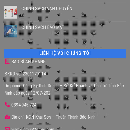
CHÍNH SÁCH VẬN CHUYỂN
CHÍNH SÁCH BẢO MẬT
LIÊN HỆ VỚI CHÚNG TÔI
BAO BÌ AN KHANG
ĐKKD số: 2301179114
Do phòng Đăng Ký Kinh Doanh – Sở Kế Hoạch và Đầu Tư Tỉnh Bắc
Ninh cấp ngày 12/07/202
0394.945.724
Địa chỉ: KCN Khai Sơn – Thuận Thành Bắc Ninh
vukhanhmun@gmail.com