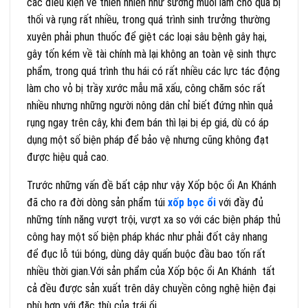
các điều kiện về thiên nhiên như sương muối làm cho quả bị
thối và rụng rất nhiều, trong quá trình sinh trưởng thường
xuyên phải phun thuốc để giệt các loại sâu bệnh gây hại,
gây tốn kém về tài chính mà lại không an toàn vệ sinh thực
phẩm, trong quá trình thu hái có rất nhiều các lực tác động
làm cho vỏ bị trầy xước mẫu mã xấu, công chăm sóc rất
nhiều nhưng những người nông dân chỉ biết đứng nhìn quả
rụng ngay trên cây, khi đem bán thì lại bị ép giá, dù có áp
dụng một số biện pháp để bảo vệ nhưng cũng không đạt
được hiệu quả cao.
Trước những vấn đề bất cập như vậy Xốp bộc ổi An Khánh
đã cho ra đời dòng sản phẩm túi
xốp bọc ổi
với đầy đủ
những tính năng vượt trội, vượt xa so với các biện pháp thủ
công hay một số biện pháp khác như phải đốt cây nhang
để đục lỗ túi bóng, dùng dây quấn buộc đầu bao tốn rất
nhiều thời gian.Với sản phẩm của Xốp bộc ổi An Khánh tất
cả đều được sản xuất trên dây chuyền công nghệ hiện đại
phù hợp với đặc thù của trái ổi.