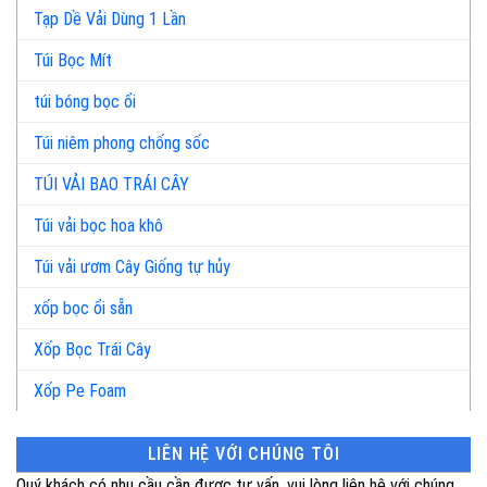
Tạp Dề Vải Dùng 1 Lần
Túi Bọc Mít
túi bóng bọc ổi
Túi niêm phong chống sốc
TÚI VẢI BAO TRÁI CÂY
Túi vải bọc hoa khô
Túi vải ươm Cây Giống tự hủy
xốp bọc ổi sẵn
Xốp Bọc Trái Cây
Xốp Pe Foam
LIÊN HỆ VỚI CHÚNG TÔI
Quý khách có nhu cầu cần được tư vấn, vui lòng liên hệ với chúng