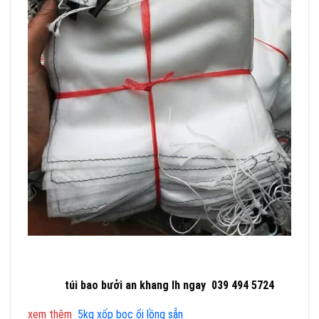
túi bao bưởi an khang lh ngay 039 494 5724
xem
thêm
5kg xốp bọc ổi lồng sẵn