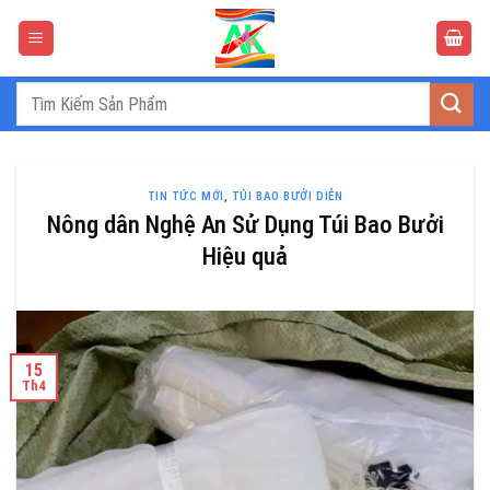
Bỏ
qua
nội
dung
Tìm
kiếm:
TIN TỨC MỚI
,
TÚI BAO BƯỞI DIỄN
Nông dân Nghệ An Sử Dụng Túi Bao Bưởi
Hiệu quả
15
Th4