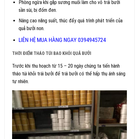
Phòng ngừa khi gặp sương muối làm cho vỏ trái bưởi
sần sùi, bị đốm đen.
Nâng cao năng suất, thúc đẩy quá trình phát triển của
quả bưởi non.
LIÊN HỆ MUA HÀNG NGAY 0394945724
THỜI ĐIỂM THÁO TÚI BAO KHỎI QUẢ BƯỞI
Trước khi thu hoạch từ 15 – 20 ngày chúng ta tiến hành
tháo túi khỏi trái bưởi để trái bưởi có thể hấp thụ ánh sáng
tự nhiên.