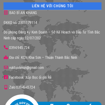
LIÊN HỆ VỚI CHÚNG TÔI
BAO BÌ AN KHANG
ĐKKD số: 2301179114
Do phòng Đăng Ký Kinh Doanh – Sở Kế Hoạch và Đầu Tư Tỉnh Bắc
Ninh cấp ngày 12/07/202
0394.945.724
Địa chỉ: KCN Khai Sơn – Thuận Thành Bắc Ninh
vukhanhmun@gmail.com
Facebook: Xốp Bọc ổi giá Rẻ
Zalo:0394945724