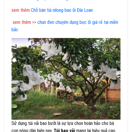
xem
thêm
Chỗ bán túi nilong bao ổi Đài Loan
xem thêm >>
chun đen chuyên dụng bọc ổi giá rẻ tại miền
bắc
Sử dụng túi vải bao bưởi là sự lựa chon hoàn hảo cho bà
con nông dân hiện nay.
Túi bao vải
mang lại hiệu quả cao,