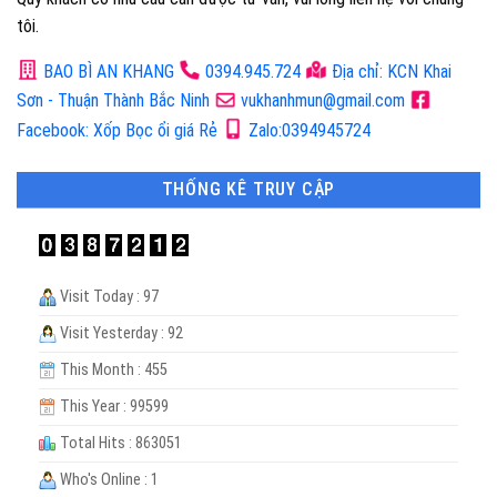
tôi.
BAO BÌ AN KHANG
0394.945.724
Địa chỉ: KCN Khai
Sơn - Thuận Thành Bắc Ninh
vukhanhmun@gmail.com
Facebook: Xốp Bọc ổi giá Rẻ
Zalo:0394945724
THỐNG KÊ TRUY CẬP
Visit Today : 97
Visit Yesterday : 92
This Month : 455
This Year : 99599
Total Hits : 863051
Who's Online : 1