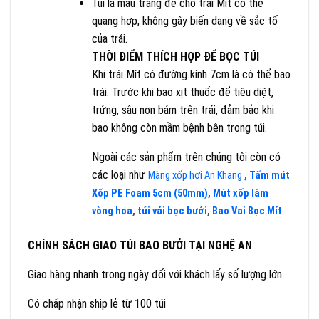
Túi là mầu trắng để cho trái Mít có thể
quang hợp, không gây biến dạng về sắc tố
của trái.
THỜI ĐIỂM THÍCH HỢP ĐỂ BỌC TÚI
Khi trái Mít có đường kính 7cm là có thể bao
trái. Trước khi bao xịt thuốc để tiêu diệt,
trứng, sâu non bám trên trái, đảm bảo khi
bao không còn mầm bệnh bên trong túi.
Ngoài các sản phẩm trên chúng tôi còn có
các loại như
Màng xốp hơi An Khang
,
Tấm mút
Xốp PE Foam 5cm (50mm)
,
Mút xốp làm
vòng hoa
,
túi vải bọc bưởi
,
Bao Vai Bọc Mít
CHÍNH SÁCH GIAO TÚI BAO BƯỞI TẠI NGHỆ AN
Giao hàng nhanh trong ngày đối với khách lấy số lượng lớn
Có chấp nhận ship lẻ từ 100 túi