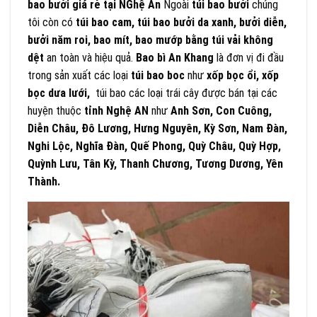
bao bưởi giá rẻ tại NGhệ An
Ngoài
túi bao bưởi
chúng
tôi còn có
túi bao cam, túi bao bưởi da xanh, bưởi diễn,
bưởi năm roi, bao mít, bao mướp bằng túi vải không
dệt
an toàn và hiệu quả.
Bao bì An Khang
là đơn vị đi đầu
trong sản xuất các loại
túi bao boc
như
xốp bọc ổi, xốp
bọc dưa lưới,
túi bao các loại trái cây được bán tại các
huyện thuộc
tỉnh Nghệ AN
như
Anh Sơn, Con Cuông,
Diễn Châu, Đô Lương, Hưng Nguyên, Kỳ Sơn, Nam Đàn,
Nghi Lộc, Nghĩa Đàn, Quế Phong, Quỳ Châu, Quỳ Hợp,
Quỳnh Lưu, Tân Kỳ, Thanh Chương, Tương Dương, Yên
Thành.