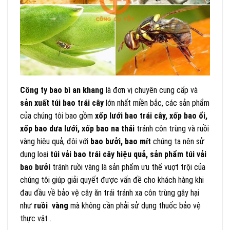
Công ty bao bì an khang
là đơn vị chuyên cung cấp và
sản xuất túi bao trái cây
lớn nhất miền bắc, các sản phẩm
của chúng tôi bao gồm
xốp lưới bao trái cây, xốp bao ổi,
xốp bao dưa lưới, xốp bao na thái
tránh côn trùng và ruồi
vàng hiệu quả, đôi với
bao bưởi, bao mít
chúng ta nên sử
dụng loại
túi vải bao trái cây hiệu quả, sản phẩm túi vải
bao bưởi
tránh ruồi vàng là sản phẩm ưu thế vuợt trội của
chúng tôi giúp giải quyết được vấn đề cho khách hàng khi
đau đầu về bảo vệ cây ăn trái tránh xa côn trùng gây hại
như
ruồi vàng
mà không cần phải sử dụng thuốc bảo vệ
thực vật .