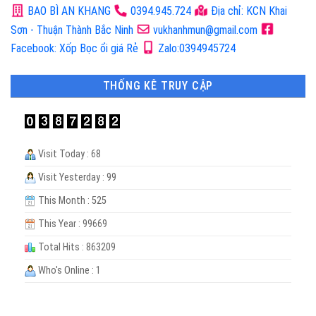
BAO BÌ AN KHANG
0394.945.724
Địa chỉ: KCN Khai
Sơn - Thuận Thành Bắc Ninh
vukhanhmun@gmail.com
Facebook: Xốp Bọc ổi giá Rẻ
Zalo:0394945724
THỐNG KÊ TRUY CẬP
Visit Today : 68
Visit Yesterday : 99
This Month : 525
This Year : 99669
Total Hits : 863209
Who's Online : 1