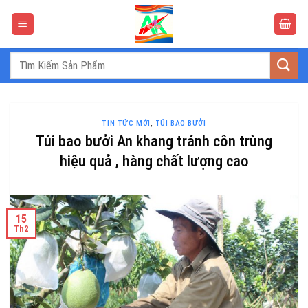
Bỏ
qua
nội
dung
Tìm
kiếm:
TIN TỨC MỚI
,
TÚI BAO BƯỞI
Túi bao bưởi An khang tránh côn trùng
hiệu quả , hàng chất lượng cao
15
Th2