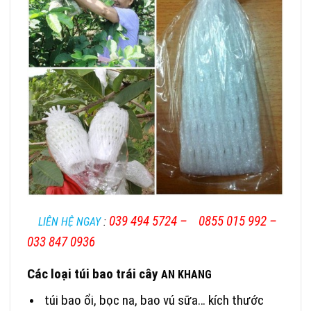
039 494 5724 –
0855 015 992 –
LIÊN HỆ NGAY
:
033 847 0936
Các loại túi bao trái cây
AN KHANG
túi bao ổi, bọc na, bao vú sữa… kích thước