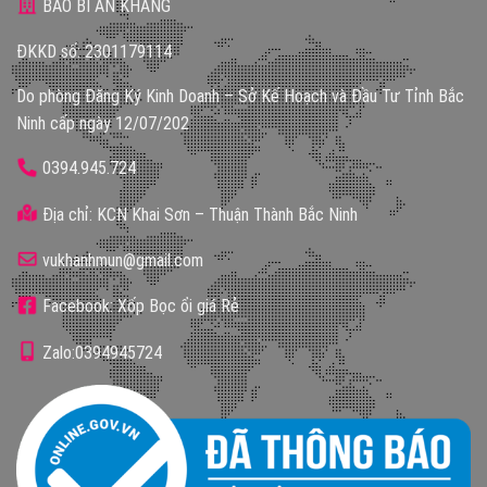
BAO BÌ AN KHANG
ĐKKD số: 2301179114
Do phòng Đăng Ký Kinh Doanh – Sở Kế Hoạch và Đầu Tư Tỉnh Bắc
Ninh cấp ngày 12/07/202
0394.945.724
Địa chỉ: KCN Khai Sơn – Thuận Thành Bắc Ninh
vukhanhmun@gmail.com
Facebook: Xốp Bọc ổi giá Rẻ
Zalo:0394945724