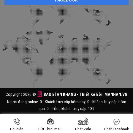
Copyright 2026 ©
BAO BÌ AN KHANG
- Thiết Kế Bởi:
MANHAN.VN
Người đang online: 0 - Khách truy cập hôm nay: 0 - Khách truy cập hôm
qua: 0 - Tổng khách truy cập: 139
Gọi điện
Chát Zalo
Chát Facebook
Gửi Thư Email