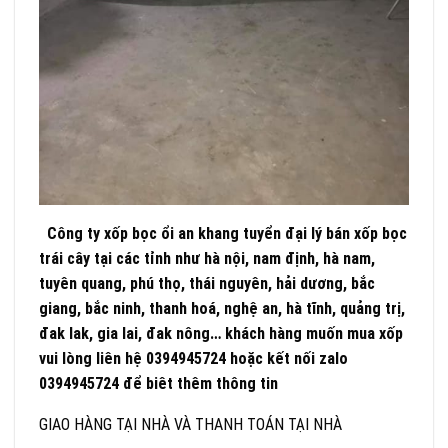
Công ty xốp bọc ổi an khang tuyển đại lý bán xốp bọc
trái cây tại các tỉnh như hà nội, nam định, hà nam,
tuyên quang, phú thọ, thái nguyên, hải dương, bắc
giang, bắc ninh, thanh hoá, nghệ an, hà tĩnh, quảng trị,
đak lak, gia lai, đak nông… khách hàng muốn mua xốp
vui lòng liên hệ 0394945724 hoặc kết nối zalo
0394945724 để biêt thêm thông tin
GIAO HÀNG TẠI NHÀ VÀ THANH TOÁN TẠI NHÀ