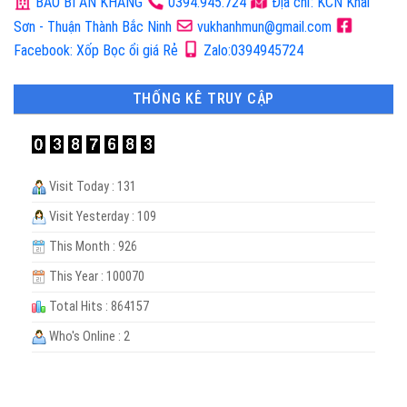
BAO BÌ AN KHANG
0394.945.724
Địa chỉ: KCN Khai
Sơn - Thuận Thành Bắc Ninh
vukhanhmun@gmail.com
Facebook: Xốp Bọc ổi giá Rẻ
Zalo:0394945724
THỐNG KÊ TRUY CẬP
Visit Today : 131
Visit Yesterday : 109
This Month : 926
This Year : 100070
Total Hits : 864157
Who's Online : 2