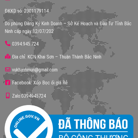
ĐKKD số: 2301179114
Do phòng Đăng Ký Kinh Doanh – Sở Kế Hoạch và Đầu Tư Tỉnh Bắc
Ninh cấp ngày 12/07/202
0394.945.724
Địa chỉ: KCN Khai Sơn – Thuận Thành Bắc Ninh
vukhanhmun@gmail.com
Facebook: Xốp Bọc ổi giá Rẻ
Zalo:0394945724