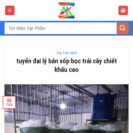
Bỏ
qua
nội
dung
Tìm
kiếm:
TIN TỨC MỚI
tuyển đại lý bán xốp bọc trái cây chiết
khấu cao
08
Th3