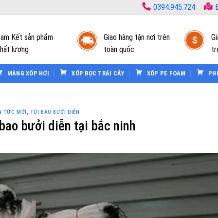
0394.945.724
Đ
am Kết sản phẩm
Giao hàng tận nơi trên
Gi
hất lượng
toàn quốc
tr
MÀNG XỐP HƠI
XỐP BỌC TRÁI CÂY
XỐP PE FOAM
PH
N TỨC MỚI
,
TÚI BAO BƯỞI DIỄN
bao bưởi diễn tại bắc ninh