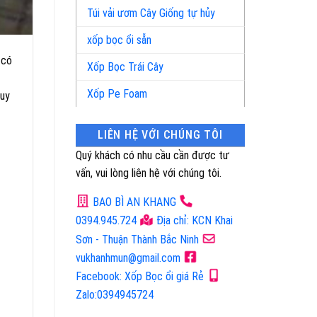
Túi vải ươm Cây Giống tự hủy
xốp bọc ổi sẵn
 có
Xốp Bọc Trái Cây
Xốp Pe Foam
 uy
LIÊN HỆ VỚI CHÚNG TÔI
Quý khách có nhu cầu cần được tư
vấn, vui lòng liên hệ với chúng tôi.
BAO BÌ AN KHANG
0394.945.724
Địa chỉ: KCN Khai
Sơn - Thuận Thành Bắc Ninh
vukhanhmun@gmail.com
Facebook: Xốp Bọc ổi giá Rẻ
Zalo:0394945724