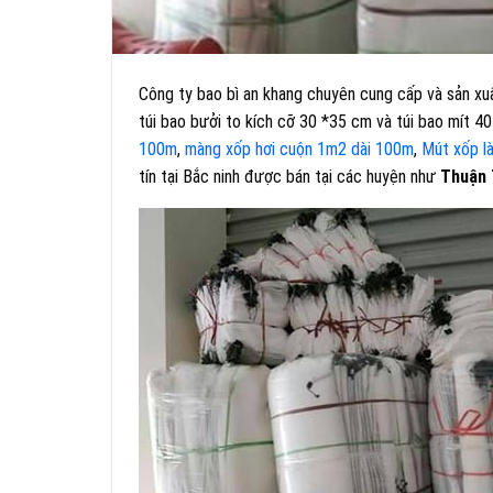
Công ty bao bì an khang chuyên cung cấp và sản x
túi bao bưởi to kích cỡ 30 *35 cm và túi bao mít 4
100m
,
màng xốp hơi cuộn 1m2 dài 100m
,
Mút xốp l
tín tại Bắc ninh được bán tại các huyện như
Thuận 