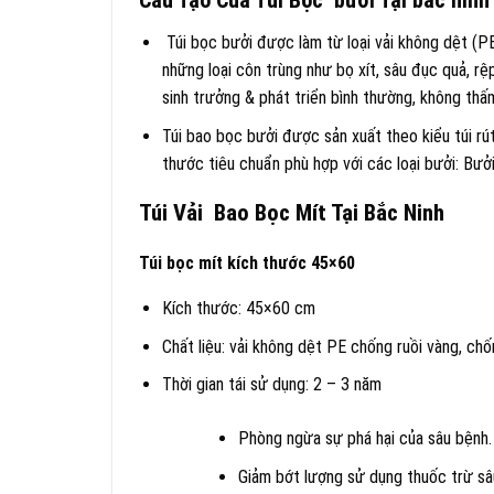
Cấu Tạo Của Túi Bọc bưởi Tại bắc ninh
Túi bọc bưởi được làm từ loại vải không dệt (P
những loại côn trùng như bọ xít, sâu đục quả, rệp
sinh trưởng & phát triển bình thường, không thấm
Túi bao bọc bưởi được sản xuất theo kiểu túi rút
thước tiêu chuẩn phù hợp với các loại bưởi: Bưở
Túi Vải Bao Bọc Mít Tại Bắc Ninh
Túi bọc mít kích thước 45×60
Kích thước: 45×60 cm
Chất liệu: vải không dệt PE chống ruồi vàng, ch
Thời gian tái sử dụng: 2 – 3 năm
Phòng ngừa sự phá hại của sâu bệnh.
Giảm bớt lượng sử dụng thuốc trừ sâ