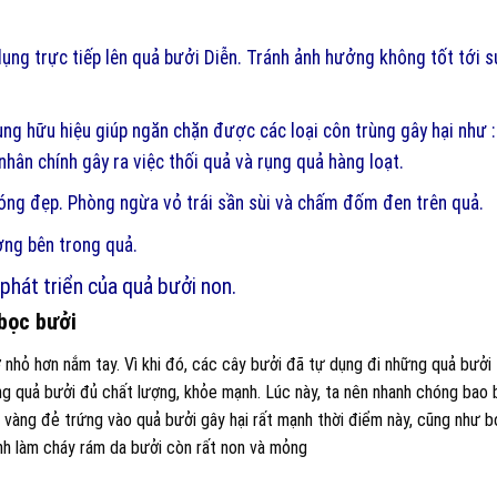
dụng trực tiếp lên quả bưởi Diễn. Tránh ảnh hưởng không tốt tới 
ùng hữu hiệu giúp ngăn chặn được các loại côn trùng gây hại như :
nhân chính gây ra việc thối quả và rụng quả hàng loạt.
 óng đẹp. Phòng ngừa vỏ trái sần sùi và chấm đốm đen trên quả.
ợng bên trong quả.
phát triển của quả bưởi non.
bọc bưởi
 nhỏ hơn nắm tay. Vì khi đó, các cây bưởi đã tự dụng đi những quả bưởi
ng quả bưởi đủ chất lượng, khỏe mạnh. Lúc này, ta nên nhanh chóng bao
i vàng đẻ trứng vào quả bưởi gây hại rất mạnh thời điểm này, cũng như b
ạnh làm cháy rám da bưởi còn rất non và mỏng