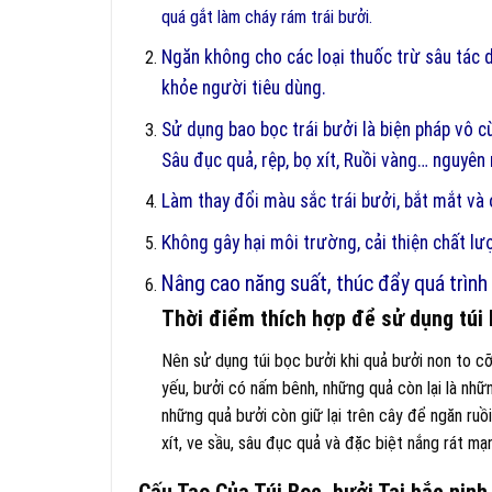
quá gắt làm cháy rám trái bưởi.
Ngăn không cho các loại thuốc trừ sâu tác 
khỏe người tiêu dùng.
Sử dụng bao bọc trái bưởi là biện pháp vô c
Sâu đục quả, rệp, bọ xít, Ruồi vàng… nguyên 
Làm thay đổi màu sắc trái bưởi, bắt mắt và
Không gây hại môi trường, cải thiện chất lư
Nâng cao năng suất, thúc đẩy quá trình 
Thời điểm thích hợp để sử dụng túi 
Nên sử dụng túi bọc bưởi khi quả bưởi non to cỡ
yếu, bưởi có nấm bênh, những quả còn lại là nhữ
những quả bưởi còn giữ lại trên cây để ngăn ruồ
xít, ve sầu, sâu đục quả và đặc biệt nắng rát m