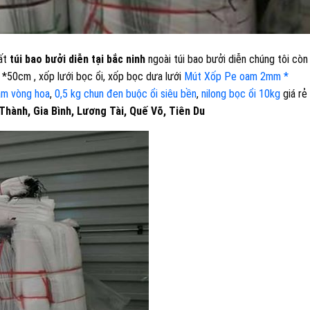
uất
túi bao bưởi diễn tại bắc ninh
ngoài túi bao bưởi diễn chúng tôi còn
0 *50cm , xốp lưới bọc ổi, xốp bọc dưa lưới
Mút Xốp Pe oam 2mm *
àm vòng hoa
,
0,5 kg chun đen buộc ổi siêu bền
,
nilong bọc ổi 10kg
giá rẻ
Thành, Gia Bình, Lương Tài, Quế Võ, Tiên Du