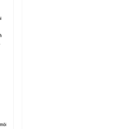
i
h
.
 môi