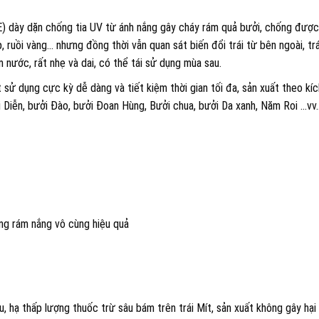
E) dày dặn chống tia UV từ ánh nắng gây cháy rám quả bưởi, chống được
, ruồi vàng… nhưng đồng thời vẫn quan sát biến đổi trái từ bên ngoài, trá
 nước, rất nhẹ và dai, có thể tái sử dụng mùa sau.
 sử dụng cực kỳ dễ dàng và tiết kiệm thời gian tối đa, sản xuất theo kíc
i Diễn, bưởi Đào, bưởi Đoan Hùng, Bưởi chua, bưởi Da xanh, Năm Roi …vv.
ống rám nắng vô cùng hiệu quả
u, hạ thấp lượng thuốc trừ sâu bám trên trái Mít, sản xuất không gây hại