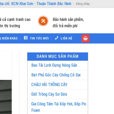
ịa chỉ: KCN Khai Sơn - Thuận Thành Bắc Ninh
Đăng nhập
á cả cạnh tranh cao
Bảo hành sản phẩm,
ên thị trường
đổi trả miễn phí
Ụ KIỆN KHÁC
TIN TỨC MỚI
LIÊN HỆ
DANH MỤC SẢN PHẨM
Bao Tải Lưới Đựng Nông Sản
Bạt Phủ Gốc Cây Chống Cỏ Dại
CHẬU VẢI TRỒNG CÂY
Đất Trồng Cây Sơ Dừa
Gia Công Tấm Túi Xốp Hơi, Xốp Pe
Foam