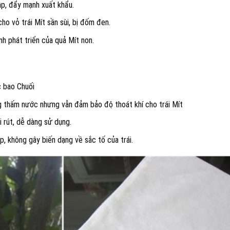
p, đẩy mạnh xuất khẩu.
o vỏ trái Mít sần sùi, bị đốm đen.
nh phát triển của quả Mít non.
c bao Chuối
ng thấm nước nhưng vẫn đảm bảo độ thoát khí cho trái Mít
i rút, dễ dàng sử dụng.
p, không gây biến dạng về sắc tố của trái.