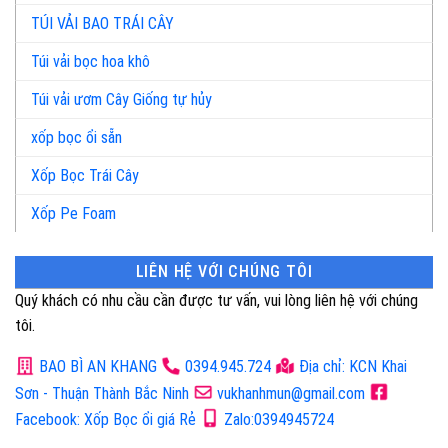
TÚI VẢI BAO TRÁI CÂY
Túi vải bọc hoa khô
Túi vải ươm Cây Giống tự hủy
xốp bọc ổi sẵn
Xốp Bọc Trái Cây
Xốp Pe Foam
LIÊN HỆ VỚI CHÚNG TÔI
Quý khách có nhu cầu cần được tư vấn, vui lòng liên hệ với chúng
tôi.
BAO BÌ AN KHANG
0394.945.724
Địa chỉ: KCN Khai
Sơn - Thuận Thành Bắc Ninh
vukhanhmun@gmail.com
Facebook: Xốp Bọc ổi giá Rẻ
Zalo:0394945724