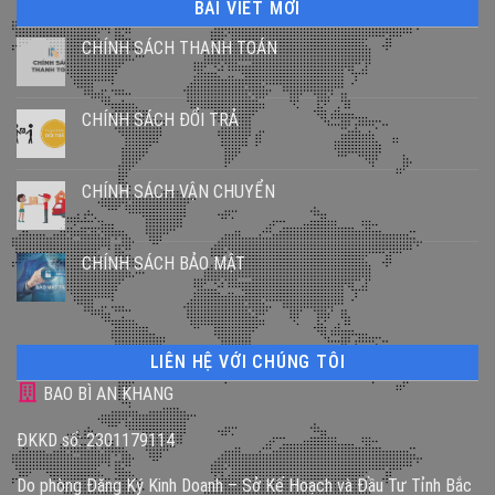
BÀI VIẾT MỚI
CHÍNH SÁCH THANH TOÁN
CHÍNH SÁCH ĐỔI TRẢ
CHÍNH SÁCH VẬN CHUYỂN
CHÍNH SÁCH BẢO MẬT
LIÊN HỆ VỚI CHÚNG TÔI
BAO BÌ AN KHANG
ĐKKD số: 2301179114
Do phòng Đăng Ký Kinh Doanh – Sở Kế Hoạch và Đầu Tư Tỉnh Bắc