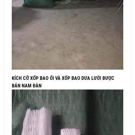
KÍCH CỠ XỐP BAO ỔI VÀ XỐP BAO DƯA LƯỚI ĐƯỢC
BÁN NAM ĐÀN