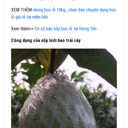
XEM THÊM
nilong bọc ổi 10kg
,
chun đen chuyên dụng bọc
ổi giá rẻ tại miền bắc
Xem thêm>>
Cơ sở bán xốp bọc ổi tại Hưng Yên
Công dụng của xốp lưới bao trái cây