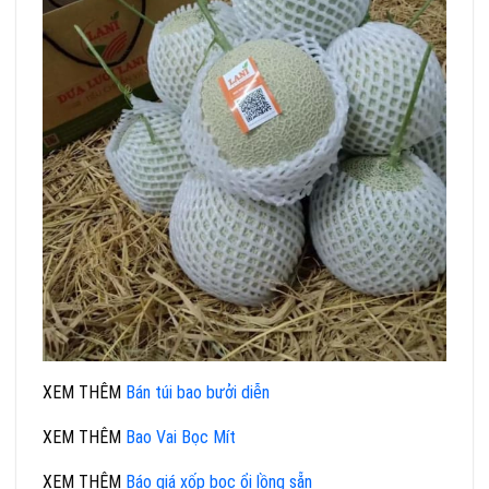
XEM THÊM
Bán túi bao bưởi diễn
XEM THÊM
Bao Vai Bọc Mít
XEM THÊM
Báo giá xốp bọc ổi lồng sẵn