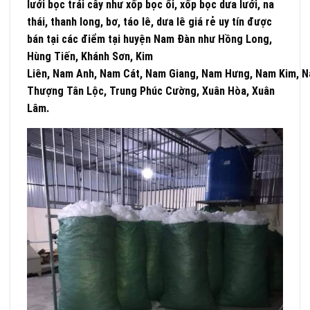
lưới bọc trái cây như xốp bọc ổi, xốp bọc dưa lưới, na
thái, thanh long, bơ, táo lê, dưa lê giá rẻ uy tín được
bán tại các điểm tại huyện Nam Đàn như Hồng Long,
Hùng Tiến, Khánh Sơn, Kim
Liên,
Nam
Anh,
Nam
Cát,
Nam
Giang,
Nam
Hưng,
Nam
Kim,
N
Thượng Tân Lộc, Trung Phúc Cường, Xuân Hòa, Xuân
Lâm.