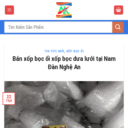
Bỏ
qua
nội
dung
Tìm
kiếm:
TIN TỨC MỚI
,
XỐP BỌC ỔI
Bán xốp bọc ổi xốp bọc dưa lưới tại Nam
Đàn Nghệ An
22
Th8