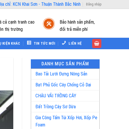
ịa chỉ: KCN Khai Sơn - Thuận Thành Bắc Ninh
Đăng nhập
á cả cạnh tranh cao
Bảo hành sản phẩm,
ên thị trường
đổi trả miễn phí
Ụ KIỆN KHÁC
TIN TỨC MỚI
LIÊN HỆ
DANH MỤC SẢN PHẨM
Bao Tải Lưới Đựng Nông Sản
Bạt Phủ Gốc Cây Chống Cỏ Dại
CHẬU VẢI TRỒNG CÂY
Đất Trồng Cây Sơ Dừa
Gia Công Tấm Túi Xốp Hơi, Xốp Pe
Foam