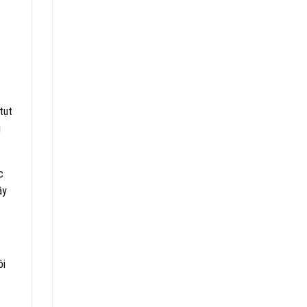
tụt
i
c
ây
ôi