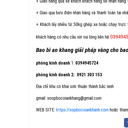
+ Giao hàng qua xe khách khách hàng sẽ nhận hàng 
+ Giao qua bưu điện nhận hàng và thanh toán tại nh
+ Khách lấy nhiều từ 50kg ghép xe hoặc chạy trực t
039494
khách hàng có nhu cầu xin vui lòng liên hệ
Bao bì an khang giải pháp vàng cho bao
phòng kinh doanh
1:
0394945724
phòng kinh doanh 2: 0921 303 153
Địa chỉ khu cn khai sơn thuận thành bắc ninh
gmail: xoopbocoiankhang@gmail.com
WEB SITE:
https://xopbocoiankhanh.com
hoặc tham 