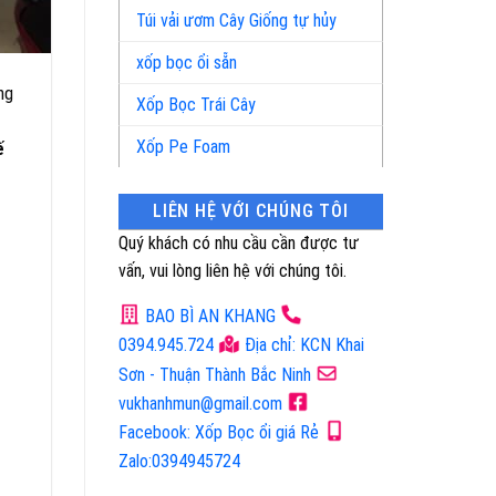
Túi vải ươm Cây Giống tự hủy
xốp bọc ổi sẵn
ng
Xốp Bọc Trái Cây
Xốp Pe Foam
ế
LIÊN HỆ VỚI CHÚNG TÔI
Quý khách có nhu cầu cần được tư
vấn, vui lòng liên hệ với chúng tôi.
BAO BÌ AN KHANG
0394.945.724
Địa chỉ: KCN Khai
Sơn - Thuận Thành Bắc Ninh
vukhanhmun@gmail.com
Facebook: Xốp Bọc ổi giá Rẻ
Zalo:0394945724