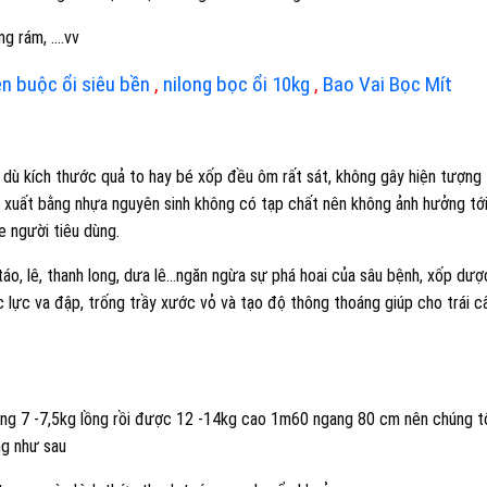
ng rám, ….vv
en buộc ổi siêu bền
,
nilong bọc ổi 10kg
,
Bao Vai Bọc Mít
, dù kích thước quả to hay bé xốp đều ôm rất sát, không gây hiện tượng 
 xuất bằng nhựa nguyên sinh không có tạp chất nên không ảnh hưởng tớ
e người tiêu dùng.
o, lê, thanh long, dưa lê…ngăn ngừa sự phá hoai của sâu bệnh, xốp dượ
c lực va đập, trống trầy xước vỏ và tạo độ thông thoáng giúp cho trái c
ặng 7 -7,5kg lồng rồi được 12 -14kg cao 1m60 ngang 80 cm nên chúng t
ng như sau