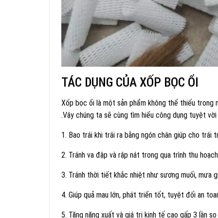
TÁC DỤNG CỦA XỐP BỌC ỔI
Xốp bọc ổi là một sản phẩm không thể thiếu trong 
.Vậy chúng ta sẽ cùng tìm hiểu công dụng tuyệt vời 
1. Bao trái khi trái ra bằng ngón chân giúp cho trái 
2. Tránh va đập và rập nát trong qua trình thu hoạc
3. Tránh thời tiết khắc nhiệt như sương muối, mưa g
4. Giúp quả mau lớn, phát triển tốt, tuyệt đối an t
5. Tăng năng xuất và giá trị kinh tế cao gấp 3 lần 