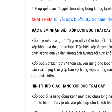
6. Giúp quả mau lớn ,quả tươi sáng bóng không bị nắ
XEM THÊM
túi vải bọc bưởi
,
0,5 kg chun đ
ĐẶC ĐIỂM NHẬN BIẾT XỐP LƯỚI BỌC TRÁI CÂY
Xốp loại màu trắng có độ giãn nở và đàn hồi rất tốt
xốp khỏi quả được bao bọc. Đặc biệt xốp được sản
chất lượng quả và ảnh không ảnh hưởng tới sức khỏ
Xốp bọc với kich cỡ 7*14cm chuyên dụng cho bọc tá
sản xuất dạng lưới giúp bảo vệ trong việc chống cá
bọc phát triển.
HÌNH THỨC GIAO HÀNG XỐP BỌC TRÁI CÂY
Xốp bọc ổi là hàng cồng kềnh một bao chưa lồng n
có các hình thức vận chuyển phù hợp cho khách hà