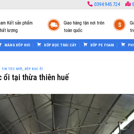
0394.945.724
Đ
am Kết sản phẩm
Giao hàng tận nơi trên
Gi
hất lượng
toàn quốc
tr
MÀNG XỐP HƠI
XỐP BỌC TRÁI CÂY
XỐP PE FOAM
PH
TIN TỨC MỚI
,
XỐP BỌC ỔI
 ổi tại thừa thiên huế