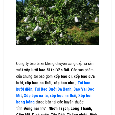
Công ty bao bì an khang chuyên cung cấp và sản
xuất
xốp lưới bao ổi tại Yên Bái.
Các sản phẩm
của chúng tôi bao gồm
xốp bao ổi, xốp bao dưa
lưới, xốp bao na thái, xốp bao nho ,
Túi bao
bưởi diễn
,
Túi Bao Bưởi Da Xanh
,
Bao Vai Bọc
Mít
,
Xốp bọc na ta, xốp bọc na thái
,
Xốp hơi
bong bóng
được bán tại các huyện thuộc
tỉnh
Đồng nai
như :
Nhơn Trạch, Long Thành,
Cẩm Mỹ, Định quán, Tân Phú, Thống nhất , Vính