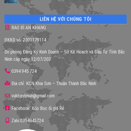
LIÊN HỆ VỚI CHÚNG TÔI
BAO BÌ AN KHANG
ĐKKD số: 2301179114
Do phòng Đăng Ký Kinh Doanh – Sở Kế Hoạch và Đầu Tư Tỉnh Bắc
Ninh cấp ngày 12/07/202
0394.945.724
Địa chỉ: KCN Khai Sơn – Thuận Thành Bắc Ninh
vukhanhmun@gmail.com
Facebook: Xốp Bọc ổi giá Rẻ
Zalo:0394945724