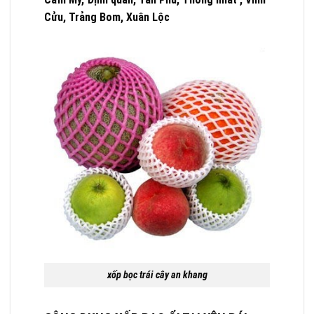
Cửu, Trảng Bom, Xuân Lộc
xốp bọc trái cây an khang