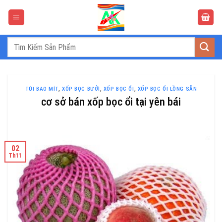
Bỏ
qua
nội
dung
Tìm
kiếm:
TÚI BAO MÍT
,
XỐP BỌC BƯỞI
,
XỐP BỌC ỔI
,
XỐP BỌC ỔI LỒNG SẴN
cơ sở bán xốp bọc ổi tại yên bái
02
Th11