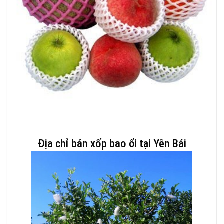
Địa chỉ bán xốp bao ổi tại Yên Bái