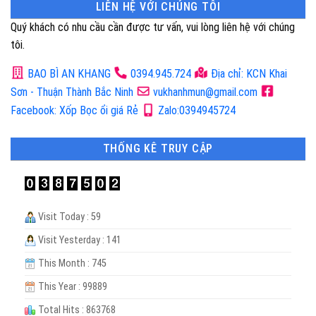
LIÊN HỆ VỚI CHÚNG TÔI
Quý khách có nhu cầu cần được tư vấn, vui lòng liên hệ với chúng
tôi.
BAO BÌ AN KHANG
0394.945.724
Địa chỉ: KCN Khai
Sơn - Thuận Thành Bắc Ninh
vukhanhmun@gmail.com
Facebook: Xốp Bọc ổi giá Rẻ
Zalo:0394945724
THỐNG KÊ TRUY CẬP
Visit Today : 59
Visit Yesterday : 141
This Month : 745
This Year : 99889
Total Hits : 863768